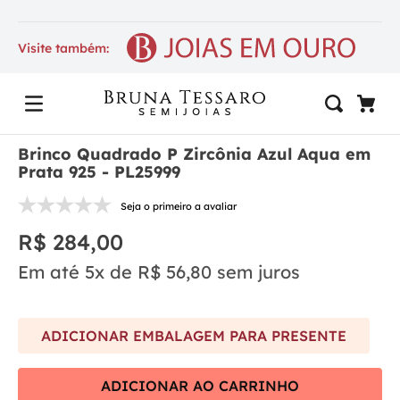
Visite também:
Brinco Quadrado P Zircônia Azul Aqua em
Prata 925 - PL25999
Seja o primeiro a avaliar
R$
284
,
00
Em até
5
x de
R$
56
,
80
sem juros
ADICIONAR EMBALAGEM PARA PRESENTE
ADICIONAR AO CARRINHO