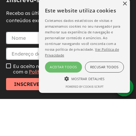
×
Este website utiliza cookies
Receba as últimas novidades, promoções e
conteúdos exclusivos diretamente no seu e-mail.
Coletamos dados estatísticos de visitas e
armazenamos cookies no seu navegador para
melhorar sua experiência de navegação e
personalizar conteúdo e anúncios. Ao
continuar navegando você concorda com a
nossa política de privacidade.
Ver Política de
Privacidade
Eu aceito receber essa newsletter, li e concordo
ACEITAR TODOS
RECUSAR TODOS
com a
Política de Privacidade
MOSTRAR DETALHES
INSCREVER-SE
POWERED BY COOKIE-SCRIPT
ESTRITAMENTE NECESSÁRIO
DESEMPENHO
SEGMENTAÇÃO
FUNCIONALIDADE
Central de Atendimento