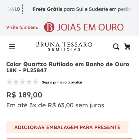
NDA10
Frete Grátis
para Sul e Sudeste em pedidos a p
Visite também:
Colar Quartzo Rutilado em Banho de Ouro
18K - PL25847
Seja o primeiro a avaliar
R$
189
,
00
Em até
3
x de
R$
63
,
00
sem juros
ADICIONAR EMBALAGEM PARA PRESENTE