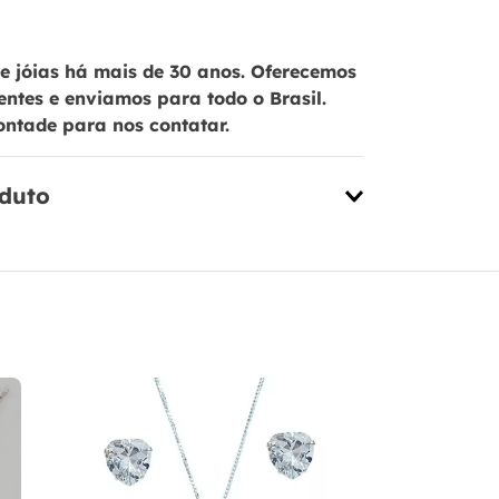
 jóias há mais de 30 anos. Oferecemos
ientes e enviamos para todo o Brasil.
ontade para nos contatar.
oduto
Conjunto C
Cravejado e
PL22422
R$
209
,
00