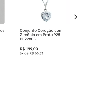
4
x de
R$
52
,
dos
Conjunto Coração com
Zircônia em Prata 925 -
PL22808
R$
199
,
00
3
x de
R$
66
,
33