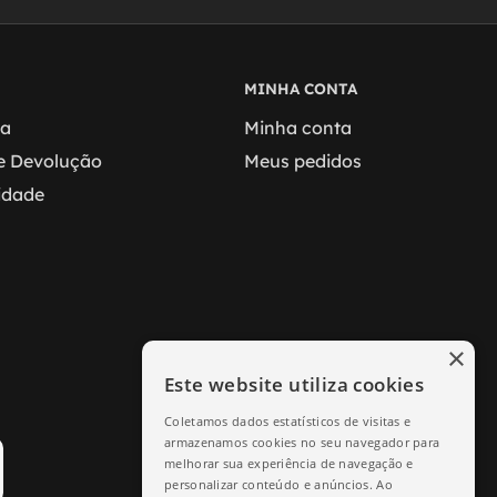
MINHA CONTA
ga
Minha conta
 e Devolução
Meus pedidos
cidade
×
Este website utiliza cookies
Coletamos dados estatísticos de visitas e
armazenamos cookies no seu navegador para
melhorar sua experiência de navegação e
personalizar conteúdo e anúncios. Ao