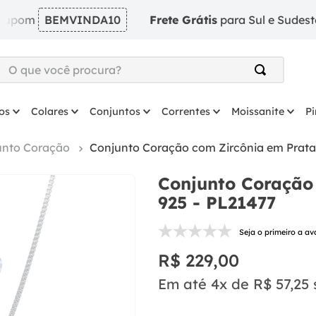
BEMVINDA10
Frete Grátis
para Sul e Sudeste em pe
O que você procura?
TERMOS MAIS BUSCADOS
os
Colares
Conjuntos
Correntes
Moissanite
P
1
º
argola
2
º
solitário
unto Coração
Conjunto Coração com Zircônia em Prata
3
º
prata
Conjunto Coração
4
º
coração
925 - PL21477
5
º
anel
Seja o primeiro a av
6
º
anel prata
R$
229
,
00
7
º
colar
Em até
4
x de
R$
57
,
25
8
º
escapulario