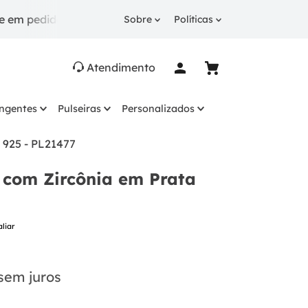
didos a partir de R$ 249.
10% OFF
na 1ª compra com
Sobre
Políticas
Atendimento
ingentes
Pulseiras
Personalizados
 925 - PL21477
 com Zircônia em Prata
aliar
sem juros