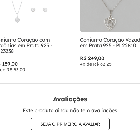
njunto Coração com
Conjunto Coração Vaza
rcônias em Prata 925 -
em Prata 925 - PL22810
23238
R$
249
,
00
$
159
,
00
4
x de
R$
62
,
25
 de
R$
53
,
00
Avaliações
Este produto ainda não tem avaliações
SEJA O PRIMEIRO A AVALIAR