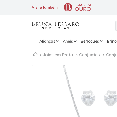
10% OFF
na 1ª compra com cupom
Visite também:
Alianças
Anéis
Berloques
Brinc
Joias em Prata
Conjuntos
Conj