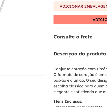
9
º
brinco
ADICIONAR EMBALAGEM
10
º
aliança
ADICI
Consulte o frete
Descrição do produto
Conjunto coração com zircôn
O formato de coração é um cl
paixão e a união. O seu desi
escolha clássica para quem g
elegante e sofisticada que n
Itens Inclusos: