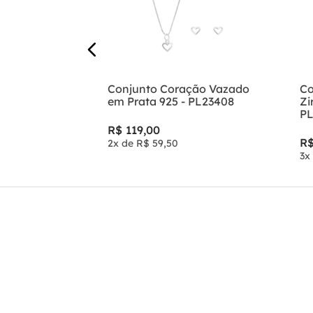
ção Vazado
Conjunto Coração Vazado
Co
em Prata
em Prata 925 - PL23408
Zi
PL
R$
119
,
00
R
2
x de
R$
59
,
50
3
x