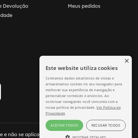
 e Devolução
Meus pedidos
cidade
×
Este website utiliza cookies
Coletamos dados estatísticos de visitas e
armazenamos cookies no seu navegador para
melhorar sua experiência de navegação e
personalizar conteúdo e anúncios. Ao
continuar navegando você concorda com a
nossa política de privacidade.
Ver Política de
Privacidade
ACEITAR TODOS
RECUSAR TODOS
e não se aplicam às lojas físicas.
MOSTRAR DETALHES