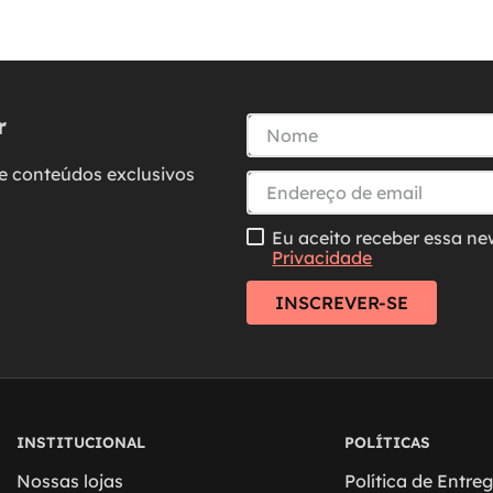
9
º
brinco
10
º
aliança
r
e conteúdos exclusivos
Eu aceito receber essa ne
Privacidade
INSCREVER-SE
INSTITUCIONAL
POLÍTICAS
Nossas lojas
Política de Entre