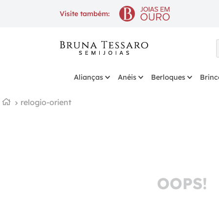
10% OFF
na 1ª compra com
Visite também:
Alianças
Anéis
Berloques
Brinc
relogio-orient
OOPS!