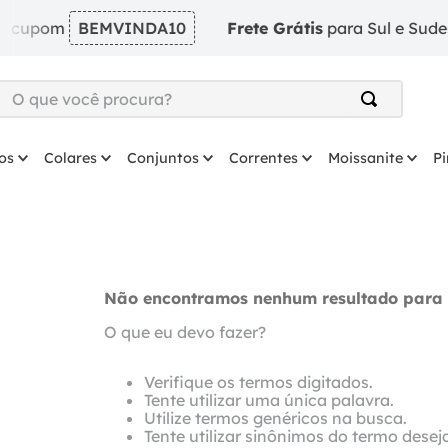
 cupom
BEMVINDA10
Frete Grátis
para Sul e Sudest
O que você procura?
TERMOS MAIS BUSCADOS
os
Colares
Conjuntos
Correntes
Moissanite
P
1
º
argola
2
º
solitário
3
º
prata
4
º
anel
Não encontramos nenhum resultado para 
5
º
coração
O que eu devo fazer?
6
º
anel prata
7
º
colar
Verifique os termos digitados.
Tente utilizar uma única palavra.
8
º
escapulario
Utilize termos genéricos na busca.
Tente utilizar sinônimos do termo desej