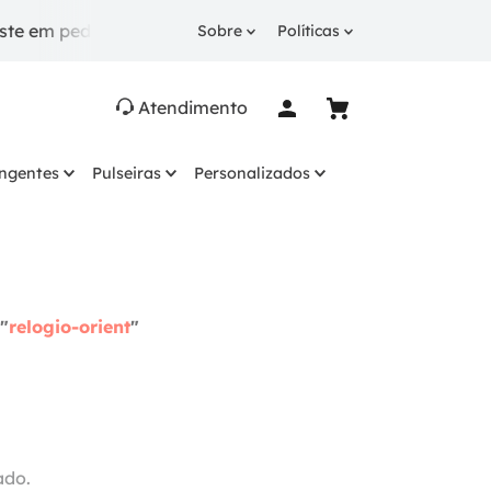
e em pedidos a partir de R$ 249.
10% OFF
na 1ª comp
Sobre
Políticas
Atendimento
ingentes
Pulseiras
Personalizados
"
relogio-orient
"
ado.