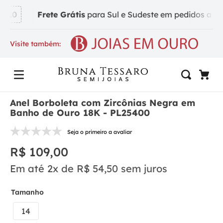
A10
Frete Grátis
para Sul e Sudeste em pedidos a part
Visite também:
Anel Borboleta com Zircônias Negra em
Banho de Ouro 18K - PL25400
Seja o primeiro a avaliar
R$
109
,
00
Em até
2
x de
R$
54
,
50
sem juros
Tamanho
14