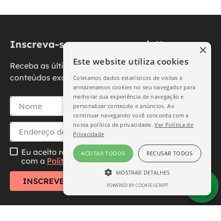
Inscreva-se na nossa newsletter
×
Este website utiliza cookies
Receba as últimas novidades, promoções e
conteúdos exclusivos diretamente no seu e-mail.
Coletamos dados estatísticos de visitas e
armazenamos cookies no seu navegador para
melhorar sua experiência de navegação e
personalizar conteúdo e anúncios. Ao
continuar navegando você concorda com a
nossa política de privacidade.
Ver Política de
Privacidade
Eu aceito receber essa newsletter, li e concordo
ACEITAR TODOS
RECUSAR TODOS
com a
Política de Privacidade
MOSTRAR DETALHES
INSCREVER-SE
POWERED BY COOKIE-SCRIPT
ESTRITAMENTE NECESSÁRIO
DESEMPENHO
SEGMENTAÇÃO