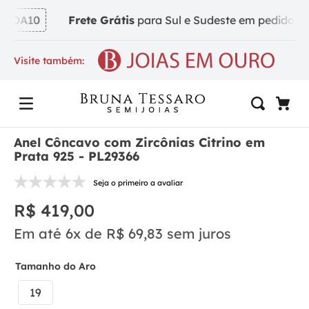
NDA10
Frete Grátis
para Sul e Sudeste em pedidos a p
Visite também:
Anel Côncavo com Zircônias Citrino em
Prata 925 - PL29366
Seja o primeiro a avaliar
R$
419
,
00
Em até
6
x de
R$
69
,
83
sem juros
Tamanho do Aro
19