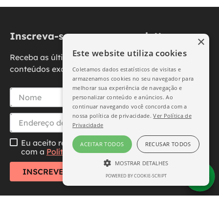
Inscreva-se na nossa newsletter
×
Este website utiliza cookies
Receba as últimas novidades, promoções e
conteúdos exclusivos diretamente no seu e-mail.
Coletamos dados estatísticos de visitas e
armazenamos cookies no seu navegador para
melhorar sua experiência de navegação e
personalizar conteúdo e anúncios. Ao
continuar navegando você concorda com a
nossa política de privacidade.
Ver Política de
Privacidade
Eu aceito receber essa newsletter, li e concordo
ACEITAR TODOS
RECUSAR TODOS
com a
Política de Privacidade
MOSTRAR DETALHES
INSCREVER-SE
POWERED BY COOKIE-SCRIPT
ESTRITAMENTE NECESSÁRIO
DESEMPENHO
SEGMENTAÇÃO