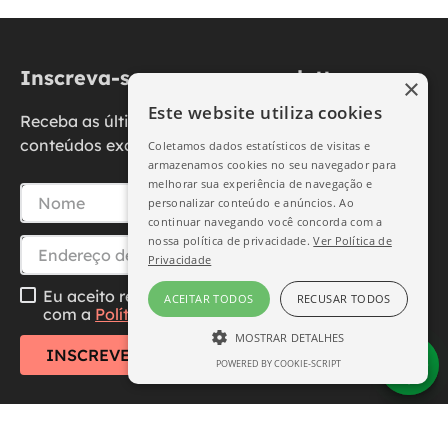
Inscreva-se na nossa newsletter
×
Este website utiliza cookies
Receba as últimas novidades, promoções e
conteúdos exclusivos diretamente no seu e-mail.
Coletamos dados estatísticos de visitas e
armazenamos cookies no seu navegador para
melhorar sua experiência de navegação e
personalizar conteúdo e anúncios. Ao
continuar navegando você concorda com a
nossa política de privacidade.
Ver Política de
Privacidade
Eu aceito receber essa newsletter, li e concordo
ACEITAR TODOS
RECUSAR TODOS
com a
Política de Privacidade
MOSTRAR DETALHES
INSCREVER-SE
POWERED BY COOKIE-SCRIPT
ESTRITAMENTE NECESSÁRIO
DESEMPENHO
SEGMENTAÇÃO