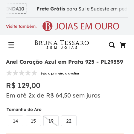
VINDA10
Frete Grátis
para Sul e Sudeste em pedidos a
Visite também:
Anel Coração Azul em Prata 925 - PL29359
Seja o primeiro a avaliar
R$
129
,
00
Em até
2
x de
R$
64
,
50
sem juros
Tamanho do Aro
14
15
19
22