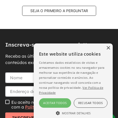
SEJA O PRIMEIRO A PERGUNTAR
Inscreva-se na nossa newsletter
×
Este website utiliza cookies
Receba as últimas novidades, promoções e
conteúdos exclusivos diretamente no seu e-mail.
Coletamos dados estatísticos de visitas e
armazenamos cookies no seu navegador para
melhorar sua experiência de navegação e
personalizar conteúdo e anúncios. Ao
continuar navegando você concorda com a
nossa política de privacidade.
Ver Política de
Privacidade
Eu aceito receber essa newsletter, li e concordo
ACEITAR TODOS
RECUSAR TODOS
com a
Política de Privacidade
MOSTRAR DETALHES
INSCREVER-SE