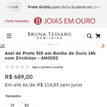
VINDA10
Frete Grátis
para Sul e Sudeste em pedidos a
Visite também:
Anel de Prata 925 em Banho de Ouro 18k
com Zircônias - AN0052
Seja o primeiro a avaliar
R$
689
,
00
Em até
6
x de
R$
114
,
83
sem juros
Tamanho
19
20