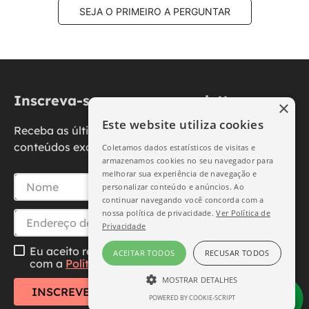
SEJA O PRIMEIRO A PERGUNTAR
Inscreva-se na nossa newsletter
×
Este website utiliza cookies
Receba as últimas novidades, promoções e
conteúdos exclusivos diretamente no seu e-mail.
Coletamos dados estatísticos de visitas e
armazenamos cookies no seu navegador para
melhorar sua experiência de navegação e
personalizar conteúdo e anúncios. Ao
continuar navegando você concorda com a
nossa política de privacidade.
Ver Política de
Privacidade
Eu aceito receber essa newsletter, li e concordo
ACEITAR TODOS
RECUSAR TODOS
com a
Política de Privacidade
MOSTRAR DETALHES
INSCREVER-SE
POWERED BY COOKIE-SCRIPT
ESTRITAMENTE NECESSÁRIO