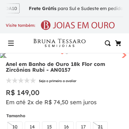
NDA10
Frete Grátis
para Sul e Sudeste em pedidos a p
Visite também:
Anel em Banho de Ouro 18k Flor com
Zircônias Rubi - AN0157
Seja o primeiro a avaliar
R$
149
,
00
Em até
2
x de
R$
74
,
50
sem juros
Tamanho
10
14
15
16
17
21