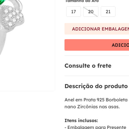
9
º
brinco
Tamanho do Aro
10
º
aliança
17
20
21
ADICIONAR EMBALAGEM
ADICI
Consulte o frete
Descrição do produto
Anel em Prata 925 Borboleta 
nano Zircônias nas asas.
Itens inclusos:
- Embalagem para Presente