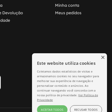
ga
Minha conta
 e Devolução
Meus pedidos
cidade
×
Este website utiliza cookies
Coletamos dados estatísticos de visitas e
armazenamos cookies no seu navegador para
melhorar sua experiência de navegação e
personalizar conteúdo e anúncios. Ao
continuar navegando você concorda com a
nossa política de privacidade.
Ver Política de
Privacidade
ACEITAR TODOS
RECUSAR TODOS