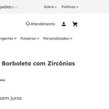
s a partir de R$ 249.
10% OFF
na 1ª compra com cu
Sobre
Políticas
Atendimento
ingentes
Pulseiras
Personalizados
 Borboleta com Zircônias
aliar
sem juros