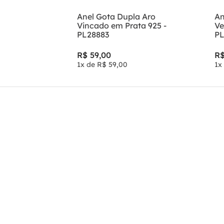
Anel Gota Dupla Aro
An
Vincado em Prata 925 -
Ve
PL28883
PL
R$
59
,
00
R
1
x de
R$
59
,
00
1
x