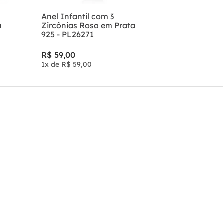
Anel Infantil com 3
a
Zircônias Rosa em Prata
925 - PL26271
R$
59
,
00
1
x de
R$
59
,
00