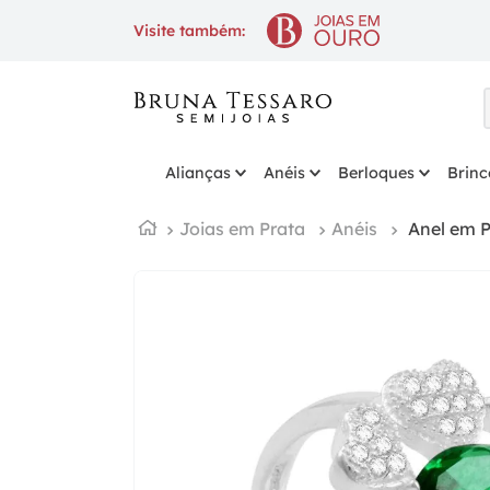
10% OFF
na 1ª compra com cupom
BE
Visite também:
Alianças
Anéis
Berloques
Brinc
Joias em Prata
Anéis
Anel em P