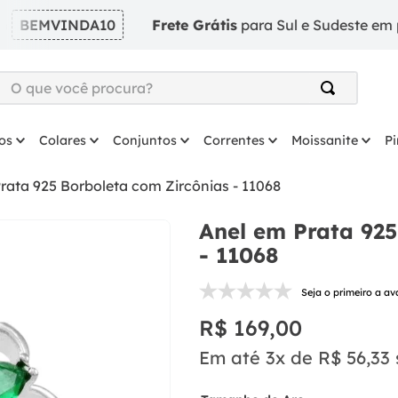
MVINDA10
Frete Grátis
para Sul e Sudeste em pedido
O que você procura?
TERMOS MAIS BUSCADOS
os
Colares
Conjuntos
Correntes
Moissanite
P
1
º
argola
2
º
solitário
rata 925 Borboleta com Zircônias - 11068
3
º
prata
Anel em Prata 925
4
º
coração
- 11068
5
º
anel
Seja o primeiro a av
6
º
anel prata
R$
169
,
00
7
º
colar
Em até
3
x de
R$
56
,
33
8
º
escapulario