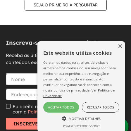
SEJA O PRIMEIRO A PERGUNTAR
Inscreva-se na nossa newsletter
×
Este website utiliza cookies
Receba as últimas novidades, promoções e
conteúdos exclusivos diretamente no seu e-mail.
Coletamos dados estatísticos de visitas e
armazenamos cookies no seu navegador para
melhorar sua experiência de navegação e
personalizar conteúdo e anúncios. Ao
continuar navegando você concorda com a
nossa política de privacidade.
Ver Política de
Privacidade
Eu aceito receber essa newsletter, li e concordo
ACEITAR TODOS
RECUSAR TODOS
com a
Política de Privacidade
MOSTRAR DETALHES
INSCREVER-SE
POWERED BY COOKIE-SCRIPT
ESTRITAMENTE NECESSÁRIO