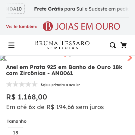
INDA10
Frete Grátis
para Sul e Sudeste em pedidos a
Visite também:
Anel em Prata 925 em Banho de Ouro 18k
com Zircônias - AN0061
Seja o primeiro a avaliar
R$
1
.
168
,
00
Em até
6
x de
R$
194
,
66
sem juros
Tamanho
18