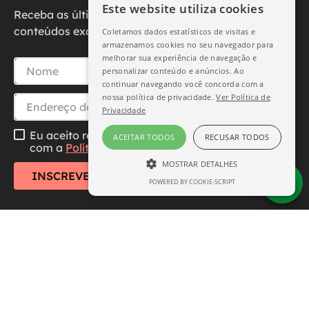
Este website utiliza cookies
Receba as últimas novidades, promoções e
conteúdos exclusivos diretamente no seu e-mail.
Coletamos dados estatísticos de visitas e
armazenamos cookies no seu navegador para
melhorar sua experiência de navegação e
personalizar conteúdo e anúncios. Ao
continuar navegando você concorda com a
nossa política de privacidade.
Ver Política de
Privacidade
Eu aceito receber essa newsletter, li e concordo
ACEITAR TODOS
RECUSAR TODOS
com a
Política de Privacidade
MOSTRAR DETALHES
INSCREVER-SE
POWERED BY COOKIE-SCRIPT
ESTRITAMENTE NECESSÁRIO
DESEMPENHO
SEGMENTAÇÃO
FUNCIONALIDADE
Central de Atendimento
Institucional
Estritamente necessário
Desempenho