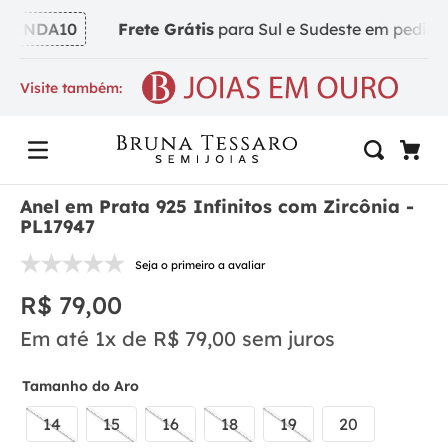
VINDA10
Frete Grátis
para Sul e Sudeste em pedidos a
Visite também:
Anel em Prata 925 Infinitos com Zircônia -
PL17947
Seja o primeiro a avaliar
R$
79
,
00
Em até
1
x de
R$
79
,
00
sem juros
Tamanho do Aro
14
15
16
18
19
20