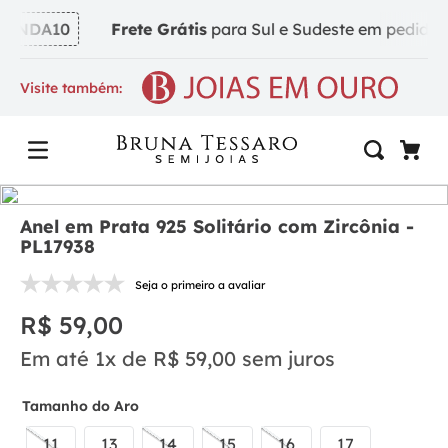
INDA10
Frete Grátis
para Sul e Sudeste em pedidos a 
Visite também:
Anel em Prata 925 Solitário com Zircônia -
PL17938
Seja o primeiro a avaliar
R$
59
,
00
Em até
1
x de
R$
59
,
00
sem juros
Tamanho do Aro
11
13
14
15
16
17