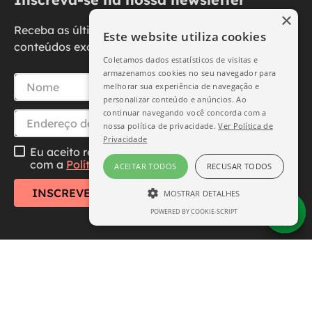
×
Receba as últimas novidades, promoções e
Este website utiliza cookies
conteúdos exclusivos diretamente no seu e-mail.
Coletamos dados estatísticos de visitas e
armazenamos cookies no seu navegador para
melhorar sua experiência de navegação e
personalizar conteúdo e anúncios. Ao
continuar navegando você concorda com a
nossa política de privacidade.
Ver Política de
Privacidade
Eu aceito receber essa newsletter, li e concordo
com a
Política de Privacidade
ACEITAR TODOS
RECUSAR TODOS
INSCREVER-SE
MOSTRAR DETALHES
POWERED BY COOKIE-SCRIPT
ESTRITAMENTE NECESSÁRIO
DESEMPENHO
SEGMENTAÇÃO
Central de Atendimento
FUNCIONALIDADE