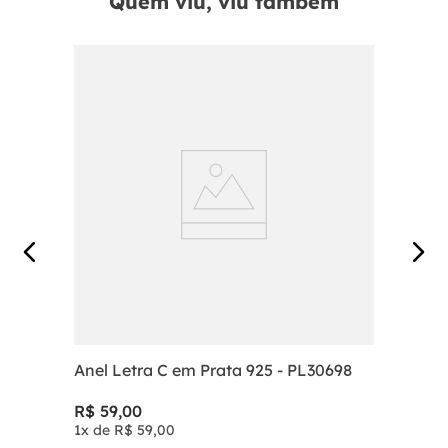
Quem viu, viu também
Anel Letra C em Prata 925 - PL30698
R$
59
,
00
1
x de
R$
59
,
00