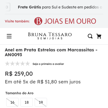
A10
Frete Grátis
para Sul e Sudeste em pedidos a part
Visite também:
Anel em Prata Estrelas com Marcassitas -
AN0093
Seja o primeiro a avaliar
R$
259
,
00
Em até
5
x de
R$
51
,
80
sem juros
Tamanho do Aro
16
18
19