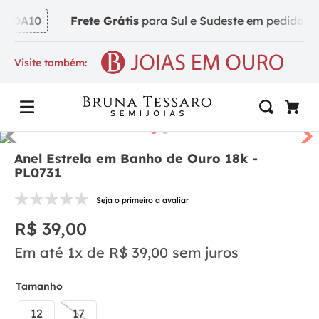
NDA10
Frete Grátis
para Sul e Sudeste em pedidos a p
Visite também:
Anel Estrela em Banho de Ouro 18k -
PL0731
Seja o primeiro a avaliar
R$
39
,
00
Em até
1
x de
R$
39
,
00
sem juros
Tamanho
12
17