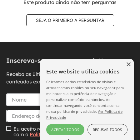
Este produto ainda não tem perguntas
SEJA O PRIMEIRO A PERGUNTAR
Inscreva-se na nossa newsletter
×
Este website utiliza cookies
Receba as últimas novidades, promoções e
conteúdos exclusivos diretamente no seu e-mail.
Coletamos dados estatísticos de visitas e
armazenamos cookies no seu navegador para
melhorar sua experiência de navegação e
personalizar conteúdo e anúncios. Ao
continuar navegando você concorda com a
nossa política de privacidade.
Ver Política de
Privacidade
Eu aceito receber essa newsletter, li e concordo
ACEITAR TODOS
RECUSAR TODOS
com a
Política de Privacidade