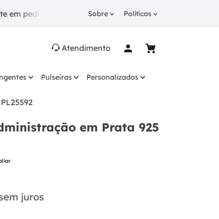
didos a partir de R$ 249.
10% OFF
na 1ª compra co
Sobre
Políticas
Atendimento
ingentes
Pulseiras
Personalizados
- PL25592
dministração em Prata 925
aliar
sem juros