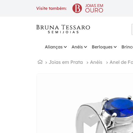
10% OFF
na 1ª compra com cupo
Visite também:
Alianças
Anéis
Berloques
Brinc
Joias em Prata
Anéis
Anel de F