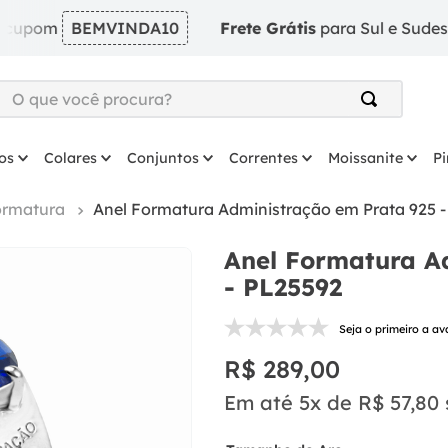
m
BEMVINDA10
Frete Grátis
para Sul e Sudeste em pe
O que você procura?
TERMOS MAIS BUSCADOS
os
Colares
Conjuntos
Correntes
Moissanite
P
1
º
argola
2
º
solitário
ormatura
Anel Formatura Administração em Prata 925 
3
º
coração
Anel Formatura A
4
º
anel
- PL25592
5
º
colar
Seja o primeiro a av
6
º
escapulario
R$
289
,
00
7
º
brinco
Em até
5
x de
R$
57
,
80
8
º
prata