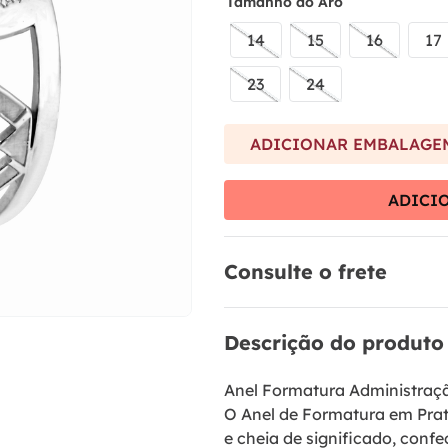
9
º
anel prata
Tamanho do Aro
10
º
riviera
14
15
16
17
23
24
ADICIONAR EMBALAGEM
ADICI
Consulte o frete
Descrição do produto
Anel Formatura Administraç
O Anel de Formatura em Prat
e cheia de significado, conf