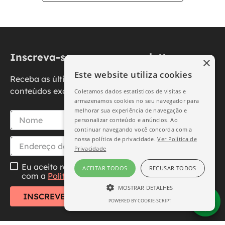
Inscreva-se na nossa newsletter
×
Este website utiliza cookies
Receba as últimas novidades, promoções e
conteúdos exclusivos diretamente no seu e-mail.
Coletamos dados estatísticos de visitas e
armazenamos cookies no seu navegador para
melhorar sua experiência de navegação e
personalizar conteúdo e anúncios. Ao
continuar navegando você concorda com a
nossa política de privacidade.
Ver Política de
Privacidade
Eu aceito receber essa newsletter, li e concordo
ACEITAR TODOS
RECUSAR TODOS
com a
Política de Privacidade
MOSTRAR DETALHES
INSCREVER-SE
POWERED BY COOKIE-SCRIPT
ESTRITAMENTE NECESSÁRIO
DESEMPENHO