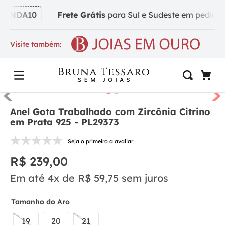
INDA10
Frete Grátis
para Sul e Sudeste em pedidos a 
Visite também:
Anel Gota Trabalhado com Zircônia Citrino
em Prata 925 - PL29373
Seja o primeiro a avaliar
R$
239
,
00
Em até
4
x de
R$
59
,
75
sem juros
Tamanho do Aro
19
20
21