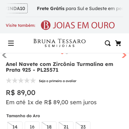
VINDA10
Frete Grátis
para Sul e Sudeste em pedidos 
Visite também:
Anel Navete com Zircônia Turmalina em
Prata 925 - PL25571
Seja o primeiro a avaliar
R$
89
,
00
Em até
1
x de
R$
89
,
00
sem juros
Tamanho do Aro
14
16
18
21
23