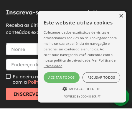
Inscreva-se na nossa newsletter
×
Este website utiliza cookies
Receba as últimas novidades, promoções e
conteúdos exclusivos diretamente no seu e-mail.
Coletamos dados estatísticos de visitas e
armazenamos cookies no seu navegador para
melhorar sua experiência de navegação e
personalizar conteúdo e anúncios. Ao
continuar navegando você concorda com a
nossa política de privacidade.
Ver Política de
Privacidade
Eu aceito receber essa newsletter, li e concordo
ACEITAR TODOS
RECUSAR TODOS
com a
Política de Privacidade
MOSTRAR DETALHES
INSCREVER-SE
POWERED BY COOKIE-SCRIPT
ESTRITAMENTE NECESSÁRIO
DESEMPENHO
SEGMENTAÇÃO
FUNCIONALIDADE
Central de Atendimento