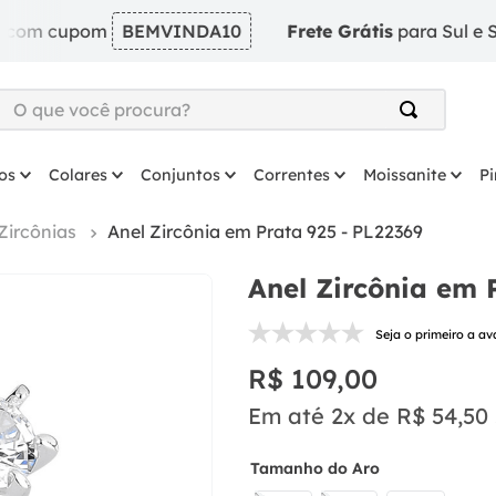
m cupom
BEMVINDA10
Frete Grátis
para Sul e Sudest
O que você procura?
TERMOS MAIS BUSCADOS
os
Colares
Conjuntos
Correntes
Moissanite
P
1
º
argola
2
º
solitário
Zircônias
Anel Zircônia em Prata 925 - PL22369
3
º
prata
Anel Zircônia em 
4
º
coração
Seja o primeiro a av
5
º
anel
R$
109
,
00
6
º
anel prata
Em até
2
x de
R$
54
,
50
7
º
colar
8
º
escapulario
Tamanho do Aro