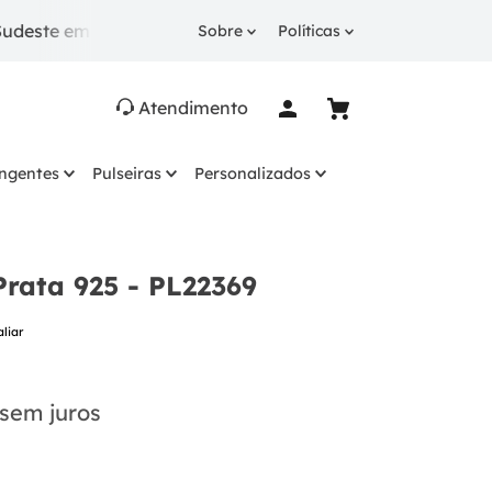
e em pedidos a partir de R$ 249.
10% OFF
na 1ª comp
Sobre
Políticas
Atendimento
ingentes
Pulseiras
Personalizados
Prata 925 - PL22369
aliar
sem juros