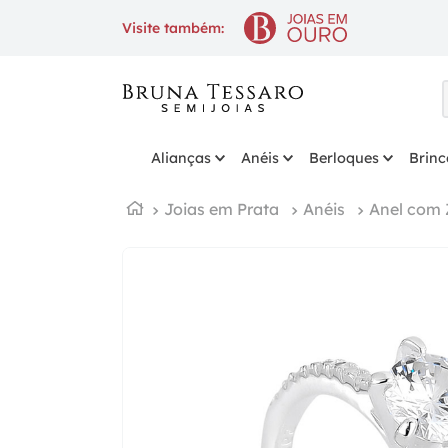
10% OFF
na 1ª compra co
Visite também:
Alianças
Anéis
Berloques
Brinc
Joias em Prata
Anéis
Anel com 