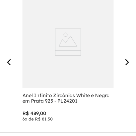
Anel Infinito Zircônias White e Negra
em Prata 925 - PL24201
R$
489
,
00
6
x de
R$
81
,
50