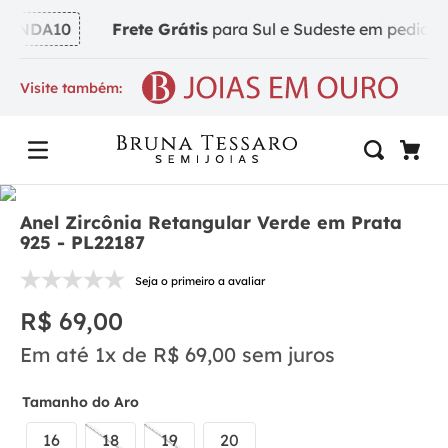
INDA10
Frete Grátis
para Sul e Sudeste em pedidos a 
Visite também:
Anel Zircônia Retangular Verde em Prata
925 - PL22187
Seja o primeiro a avaliar
R$
69
,
00
Em até
1
x de
R$
69
,
00
sem juros
Tamanho do Aro
16
18
19
20