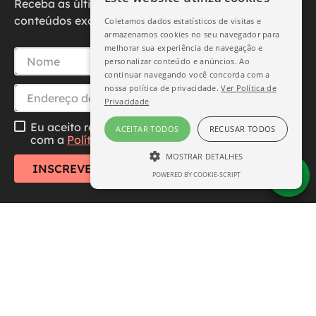
Receba as últimas novidades, promoções e
conteúdos exclusivos diretamente no seu e-mail.
Coletamos dados estatísticos de visitas e
armazenamos cookies no seu navegador para
melhorar sua experiência de navegação e
personalizar conteúdo e anúncios. Ao
continuar navegando você concorda com a
nossa política de privacidade.
Ver Política de
Privacidade
Eu aceito receber essa newsletter, li e concordo
ACEITAR TODOS
RECUSAR TODOS
com a
Política de Privacidade
MOSTRAR DETALHES
INSCREVER-SE
POWERED BY COOKIE-SCRIPT
ESTRITAMENTE NECESSÁRIO
DESEMPENHO
SEGMENTAÇÃO
FUNCIONALIDADE
Central de Atendimento
Institucional
Estritamente necessário
Desempenho