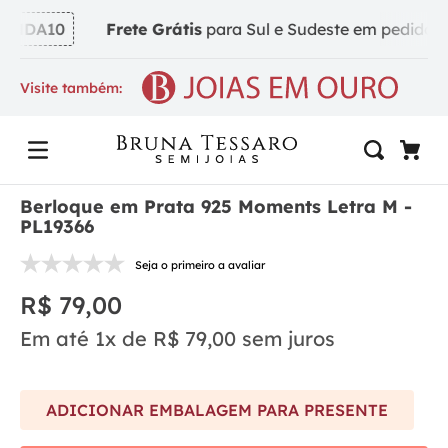
NDA10
Frete Grátis
para Sul e Sudeste em pedidos a 
Visite também:
Berloque em Prata 925 Moments Letra M -
PL19366
Seja o primeiro a avaliar
R$
79
,
00
Em até
1
x de
R$
79
,
00
sem juros
ADICIONAR EMBALAGEM PARA PRESENTE