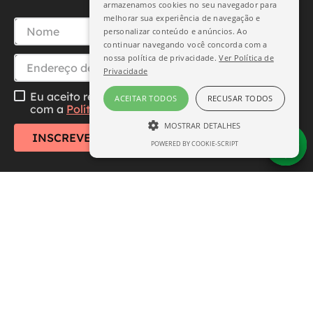
armazenamos cookies no seu navegador para
melhorar sua experiência de navegação e
personalizar conteúdo e anúncios. Ao
continuar navegando você concorda com a
nossa política de privacidade.
Ver Política de
Privacidade
Eu aceito receber essa newsletter, li e concordo
ACEITAR TODOS
RECUSAR TODOS
com a
Política de Privacidade
MOSTRAR DETALHES
INSCREVER-SE
POWERED BY COOKIE-SCRIPT
ESTRITAMENTE NECESSÁRIO
DESEMPENHO
SEGMENTAÇÃO
FUNCIONALIDADE
Central de Atendimento
Institucional
Estritamente necessário
Desempenho
Segmentação
Funcionalidade
Formas de Pagamento