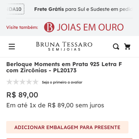
INDA10
Frete Grátis
para Sul e Sudeste em pedidos a 
Visite também:
Berloque Moments em Prata 925 Letra F
com Zircônias - PL20173
Seja o primeiro a avaliar
R$
89
,
00
Em até
1
x de
R$
89
,
00
sem juros
ADICIONAR EMBALAGEM PARA PRESENTE