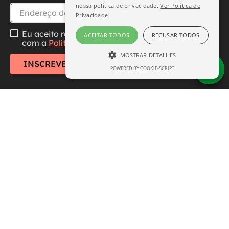
nossa política de privacidade.
Ver Política de
Privacidade
Eu aceito receber essa newsletter, li e concordo
ACEITAR TODOS
RECUSAR TODOS
com a
Política de Privacidade
MOSTRAR DETALHES
INSCREVER-SE
POWERED BY COOKIE-SCRIPT
ESTRITAMENTE NECESSÁRIO
DESEMPENHO
SEGMENTAÇÃO
FUNCIONALIDADE
Central de Atendimento
Institucional
Estritamente necessário
Desempenho
Segmentação
Funcionalidade
Formas de Pagamento
Os cookies estritamente necessários
permitem a funcionalidade central do site,
como login de usuário e gerenciamento de
conta. O site não pode ser usado
Aviso:
Todos os preços e condições deste site são
corretamente sem os cookies estritamente