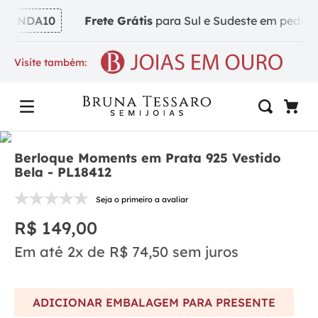
VINDA10
Frete Grátis
para Sul e Sudeste em pedidos a
Visite também:
Berloque Moments em Prata 925 Vestido
Bela - PL18412
Seja o primeiro a avaliar
R$
149
,
00
Em até
2
x de
R$
74
,
50
sem juros
ADICIONAR EMBALAGEM PARA PRESENTE