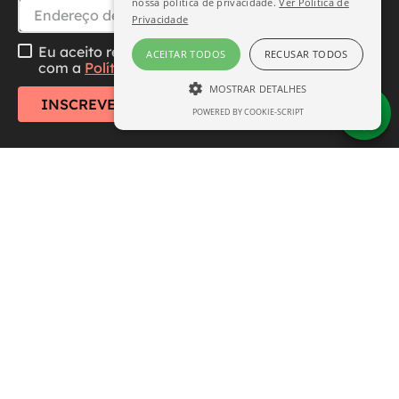
nossa política de privacidade.
Ver Política de
Privacidade
Eu aceito receber essa newsletter, li e concordo
ACEITAR TODOS
RECUSAR TODOS
com a
Política de Privacidade
MOSTRAR DETALHES
INSCREVER-SE
POWERED BY COOKIE-SCRIPT
ESTRITAMENTE NECESSÁRIO
DESEMPENHO
SEGMENTAÇÃO
FUNCIONALIDADE
Central de Atendimento
Institucional
Estritamente necessário
Desempenho
Segmentação
Funcionalidade
Formas de Pagamento
Os cookies estritamente necessários
permitem a funcionalidade central do site,
como login de usuário e gerenciamento de
conta. O site não pode ser usado
Aviso:
Todos os preços e condições deste site são
corretamente sem os cookies estritamente