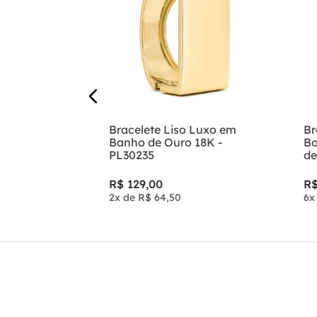
anho de
Bracelete Liso Luxo em
Br
ico e Aro
Banho de Ouro 18K -
Bo
59
PL30235
de
R$
129
,
00
R
2
x de
R$
64
,
50
6
x