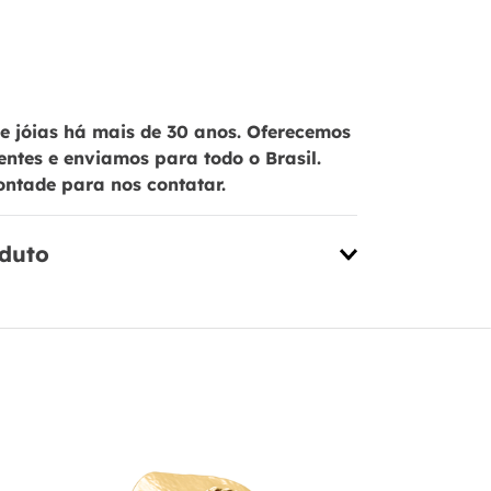
 jóias há mais de 30 anos. Oferecemos
ientes e enviamos para todo o Brasil.
ontade para nos contatar.
oduto
Bracelete 
Marrom Mar