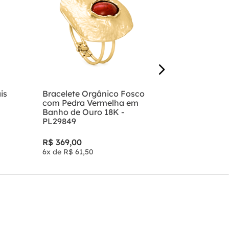
PL29682
R$
139
,
00
2
x de
R$
69
,
is
Bracelete Orgânico Fosco
com Pedra Vermelha em
Banho de Ouro 18K -
PL29849
R$
369
,
00
6
x de
R$
61
,
50