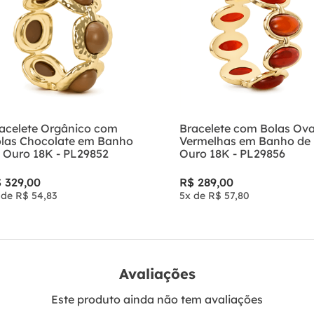
acelete Orgânico com
Bracelete com Bolas Ova
las Chocolate em Banho
Vermelhas em Banho de
 Ouro 18K - PL29852
Ouro 18K - PL29856
$
329
,
00
R$
289
,
00
 de
R$
54
,
83
5
x de
R$
57
,
80
Avaliações
Este produto ainda não tem avaliações