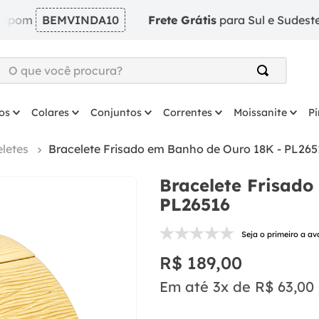
BEMVINDA10
Frete Grátis
para Sul e Sudeste em pe
O que você procura?
TERMOS MAIS BUSCADOS
os
Colares
Conjuntos
Correntes
Moissanite
P
1
º
argola
2
º
solitário
letes
Bracelete Frisado em Banho de Ouro 18K - PL265
3
º
coração
Bracelete Frisado
4
º
anel
PL26516
5
º
colar
Seja o primeiro a av
6
º
escapulario
R$
189
,
00
7
º
prata
Em até
3
x de
R$
63
,
00
8
º
brinco