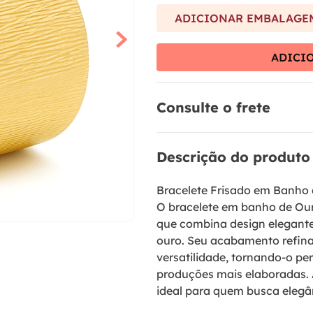
9
º
anel prata
ADICIONAR EMBALAGEM
10
º
aliança
ADICI
Consulte o frete
Descrição do produto
Bracelete Frisado em Banho
O bracelete em banho de Our
que combina design elegante
ouro. Seu acabamento refina
versatilidade, tornando-o pe
produções mais elaboradas. A
ideal para quem busca elegâ