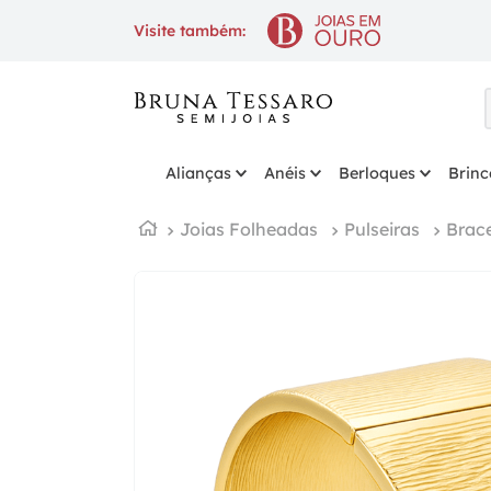
10% OFF
na 1ª compra com cupom
Visite também:
Alianças
Anéis
Berloques
Brinc
Joias Folheadas
Pulseiras
Brace