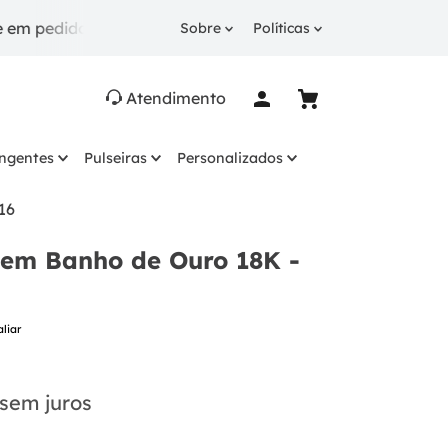
didos a partir de R$ 249.
10% OFF
na 1ª compra com
Sobre
Políticas
Atendimento
ingentes
Pulseiras
Personalizados
16
 em Banho de Ouro 18K -
aliar
sem juros