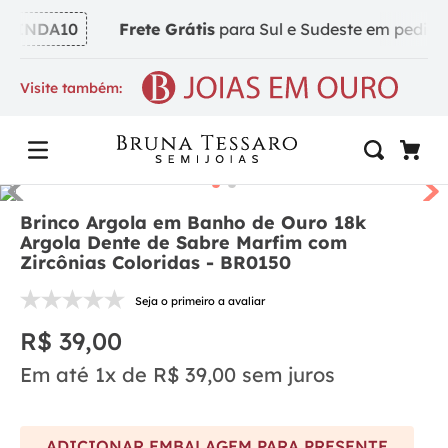
VINDA10
Frete Grátis
para Sul e Sudeste em pedidos a
Visite também:
Brinco Argola em Banho de Ouro 18k
Argola Dente de Sabre Marfim com
Zircônias Coloridas - BR0150
Seja o primeiro a avaliar
R$
39
,
00
Em até
1
x de
R$
39
,
00
sem juros
ADICIONAR EMBALAGEM PARA PRESENTE