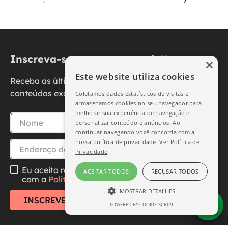
Inscreva-se na nossa newsletter
×
Este website utiliza cookies
Receba as últimas novidades, promoções e
conteúdos exclusivos diretamente no seu e-mail.
Coletamos dados estatísticos de visitas e
armazenamos cookies no seu navegador para
melhorar sua experiência de navegação e
personalizar conteúdo e anúncios. Ao
continuar navegando você concorda com a
nossa política de privacidade.
Ver Política de
Privacidade
Eu aceito receber essa newsletter, li e concordo
ACEITAR TODOS
RECUSAR TODOS
com a
Política de Privacidade
MOSTRAR DETALHES
INSCREVER-SE
POWERED BY COOKIE-SCRIPT
ESTRITAMENTE NECESSÁRIO
DESEMPENHO