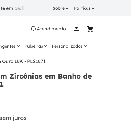
edidos a partir de R$ 249.
10% OFF
na 1ª compra co
Sobre
Políticas
Atendimento
ingentes
Pulseiras
Personalizados
 Ouro 18K - PL21871
om Zircônias em Banho de
1
sem juros