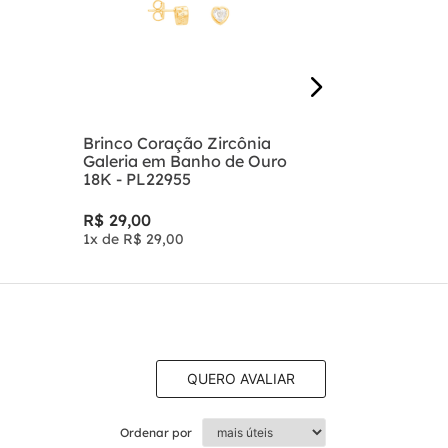
R$
29
,
00
1
x de
R$
29
,
Brinco Coração Zircônia
Galeria em Banho de Ouro
18K - PL22955
R$
29
,
00
1
x de
R$
29
,
00
QUERO AVALIAR
Ordenar por