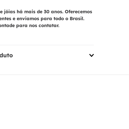
 jóias há mais de 30 anos. Oferecemos
ientes e enviamos para todo o Brasil.
ontade para nos contatar.
oduto
Brinco Cora
em Banho d
PL22954