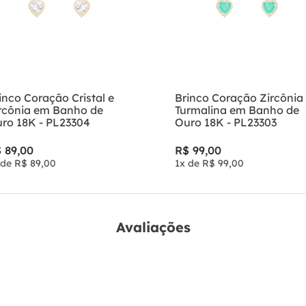
inco Coração Cristal e
Brinco Coração Zircônia
rcônia em Banho de
Turmalina em Banho de
ro 18K - PL23304
Ouro 18K - PL23303
$
89
,
00
R$
99
,
00
 de
R$
89
,
00
1
x de
R$
99
,
00
Avaliações