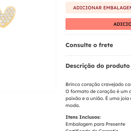
9
º
anel prata
ADICIONAR EMBALAGEM
10
º
riviera
ADICI
Consulte o frete
Descrição do produto
Brinco coração cravejado co
O formato de coração é um cl
paixão e a união. É uma joia
moda.
Itens Inclusos:
Embalagem para Presente