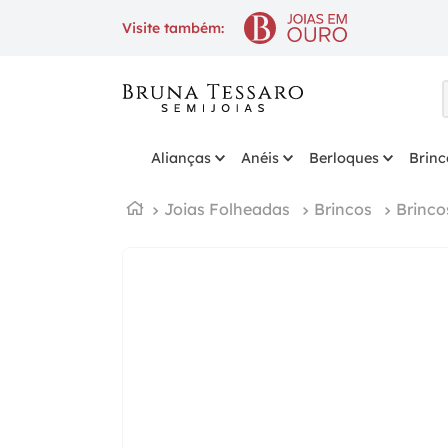
10% OFF
na 1ª compra com cup
Visite também:
Alianças
Anéis
Berloques
Brinc
Joias Folheadas
Brincos
Brinco