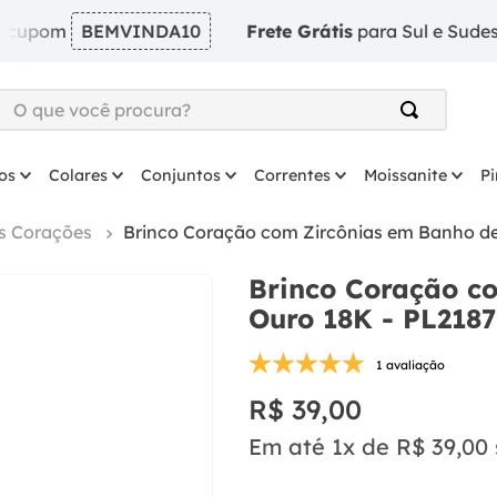
om
BEMVINDA10
Frete Grátis
para Sul e Sudeste em p
O que você procura?
TERMOS MAIS BUSCADOS
os
Colares
Conjuntos
Correntes
Moissanite
P
1
º
argola
2
º
solitário
s Corações
Brinco Coração com Zircônias em Banho de
3
º
coração
Brinco Coração c
4
º
anel
Ouro 18K - PL2187
5
º
colar
1 avaliação
6
º
escapulario
R$
39
,
00
7
º
brinco
Em até
1
x de
R$
39
,
00
8
º
prata