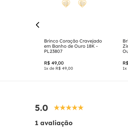
anho de
Brinco Coração Cravejado
Br
ão -
em Banho de Ouro 18K -
Zi
PL23807
Ou
R$
49
,
00
R
1
x de
R$
49
,
00
1
x
5.0
1 avaliação