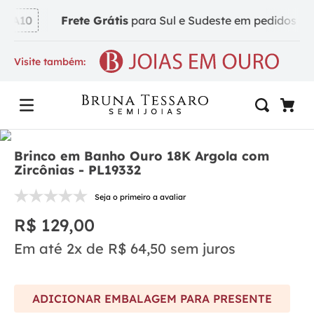
DA10
Frete Grátis
para Sul e Sudeste em pedidos a par
Visite também:
Brinco em Banho Ouro 18K Argola com
Zircônias - PL19332
Seja o primeiro a avaliar
R$
129
,
00
Em até
2
x de
R$
64
,
50
sem juros
ADICIONAR EMBALAGEM PARA PRESENTE