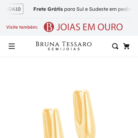
NDA10
Frete Grátis
para Sul e Sudeste em pedidos a 
Visite também: