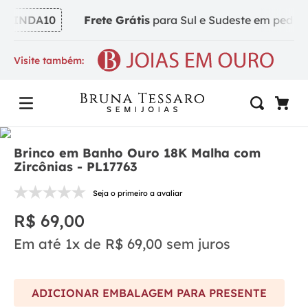
VINDA10
Frete Grátis
para Sul e Sudeste em pedidos 
Visite também:
Brinco em Banho Ouro 18K Malha com
Zircônias - PL17763
Seja o primeiro a avaliar
R$
69
,
00
Em até
1
x de
R$
69
,
00
sem juros
ADICIONAR EMBALAGEM PARA PRESENTE