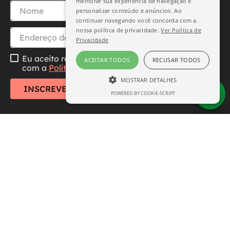
melhorar sua experiência de navegação e
personalizar conteúdo e anúncios. Ao
continuar navegando você concorda com a
nossa política de privacidade.
Ver Política de
Privacidade
Eu aceito receber essa newsletter, li e concordo
ACEITAR TODOS
RECUSAR TODOS
com a
Política de Privacidade
MOSTRAR DETALHES
INSCREVER-SE
POWERED BY COOKIE-SCRIPT
ESTRITAMENTE NECESSÁRIO
DESEMPENHO
SEGMENTAÇÃO
FUNCIONALIDADE
Central de Atendimento
Institucional
Estritamente necessário
Desempenho
Segmentação
Funcionalidade
Formas de Pagamento
Os cookies estritamente necessários
permitem a funcionalidade central do site,