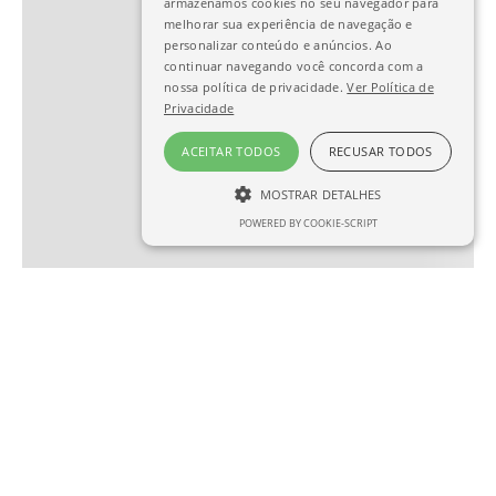
armazenamos cookies no seu navegador para
melhorar sua experiência de navegação e
personalizar conteúdo e anúncios. Ao
continuar navegando você concorda com a
nossa política de privacidade.
Ver Política de
Privacidade
ACEITAR TODOS
RECUSAR TODOS
MOSTRAR DETALHES
POWERED BY COOKIE-SCRIPT
ESTRITAMENTE NECESSÁRIO
DESEMPENHO
SEGMENTAÇÃO
FUNCIONALIDADE
Estritamente necessário
Desempenho
Segmentação
Funcionalidade
Os cookies estritamente necessários