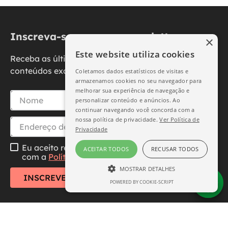
Inscreva-se na nossa newsletter
×
Este website utiliza cookies
Receba as últimas novidades, promoções e
conteúdos exclusivos diretamente no seu e-mail.
Coletamos dados estatísticos de visitas e
armazenamos cookies no seu navegador para
melhorar sua experiência de navegação e
personalizar conteúdo e anúncios. Ao
continuar navegando você concorda com a
nossa política de privacidade.
Ver Política de
Privacidade
Eu aceito receber essa newsletter, li e concordo
ACEITAR TODOS
RECUSAR TODOS
com a
Política de Privacidade
MOSTRAR DETALHES
INSCREVER-SE
POWERED BY COOKIE-SCRIPT
ESTRITAMENTE NECESSÁRIO
DESEMPENHO
SEGMENTAÇÃO