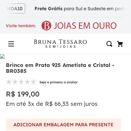
VINDA10
Frete Grátis
para Sul e Sudeste em pedidos a
Visite também:
Brinco em Prata 925 Ametista e Cristal -
BR0385
Seja o primeiro a avaliar
R$
199
,
00
Em até
3
x de
R$
66
,
33
sem juros
ADICIONAR EMBALAGEM PARA PRESENTE