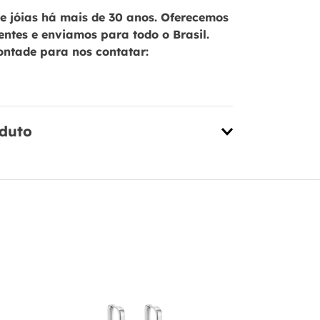
 jóias há mais de 30 anos. Oferecemos
ientes e enviamos para todo o Brasil.
ontade para nos contatar:
oduto
Brinco Cora
Cravejado 
925 - PL273