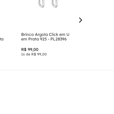
R$
89
,
00
1
x de
R$
89
,
Brinco Argola Click em U
ta
em Prata 925 - PL28396
R$
99
,
00
1
x de
R$
99
,
00