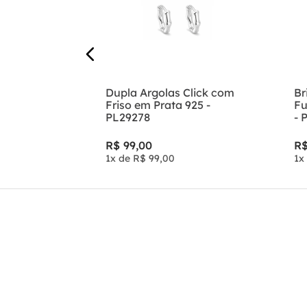
Dupla Argolas Click com
Br
Friso em Prata 925 -
Fu
PL29278
- 
R$
99
,
00
R
1
x de
R$
99
,
00
1
x