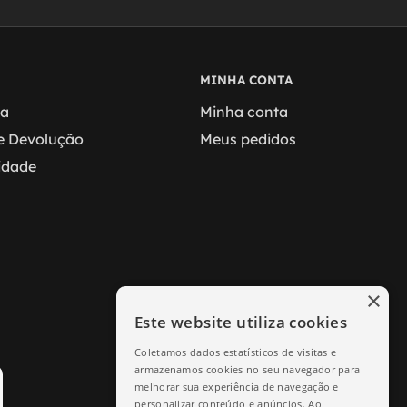
MINHA CONTA
ga
Minha conta
 e Devolução
Meus pedidos
cidade
×
Este website utiliza cookies
Coletamos dados estatísticos de visitas e
armazenamos cookies no seu navegador para
melhorar sua experiência de navegação e
personalizar conteúdo e anúncios. Ao