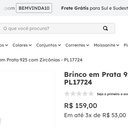
m
BEMVINDA10
Frete Grátis
para Sul e Sudeste em pe
O que você procura?
TERMOS MAIS BUSCADOS
os
Colares
Conjuntos
Correntes
Moissanite
P
1
º
argola
2
º
solitário
em Prata 925 com Zircônias - PL17724
3
º
coração
Brinco em Prata 9
4
º
anel
PL17724
5
º
colar
Seja o primeiro a av
6
º
escapulario
R$
159
,
00
7
º
prata
Em até
3
x de
R$
53
,
00
8
º
brinco