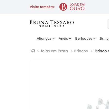
10% OFF
na 1ª compra com cupo
Visite também:
Alianças
Anéis
Berloques
Brinc
Joias em Prata
Brincos
Brinco 