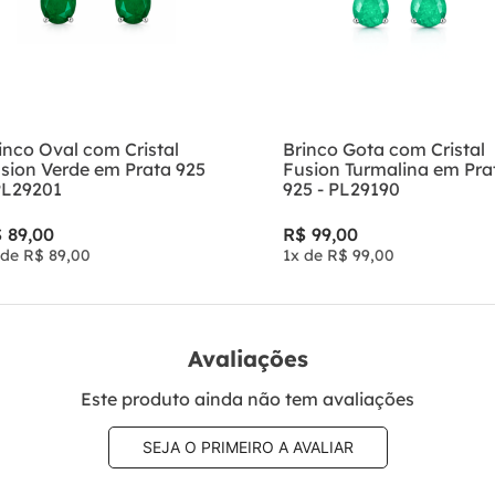
inco Oval com Cristal
Brinco Gota com Cristal
sion Verde em Prata 925
Fusion Turmalina em Pra
PL29201
925 - PL29190
$
89
,
00
R$
99
,
00
 de
R$
89
,
00
1
x de
R$
99
,
00
Avaliações
Este produto ainda não tem avaliações
SEJA O PRIMEIRO A AVALIAR