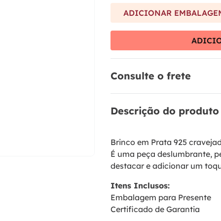
9
º
anel prata
ADICIONAR EMBALAGEM
10
º
aliança
ADICI
Consulte o frete
Descrição do produto
Brinco em Prata 925 cravejad
É uma peça deslumbrante, pe
destacar e adicionar um toqu
Itens Inclusos:
Embalagem para Presente
Certificado de Garantia