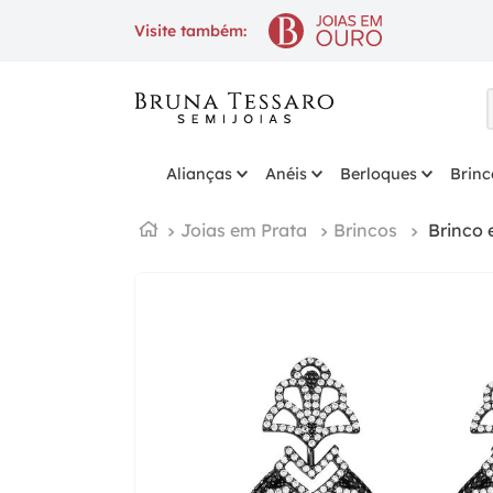
10% OFF
na 1ª compra com cupo
Visite também:
Alianças
Anéis
Berloques
Brinc
Joias em Prata
Brincos
Brinco 