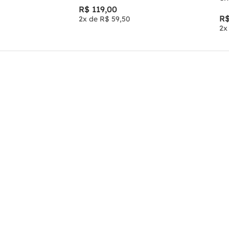
R$
119
,
00
R
2
x de
R$
59
,
50
2
x