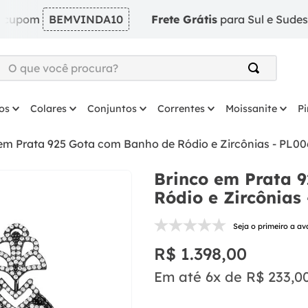
m
BEMVINDA10
Frete Grátis
para Sul e Sudeste em pe
O que você procura?
TERMOS MAIS BUSCADOS
os
Colares
Conjuntos
Correntes
Moissanite
P
1
º
argola
2
º
solitário
em Prata 925 Gota com Banho de Ródio e Zircônias - PL00
3
º
coração
Brinco em Prata 
4
º
anel
Ródio e Zircônias
5
º
colar
Seja o primeiro a av
6
º
escapulario
R$
1
.
398
,
00
7
º
prata
Em até
6
x de
R$
233
,
0
8
º
brinco