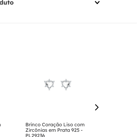
oduto
Brinco Got
Ágata Negr
- PL29206
R$
99
,
00
1
x de
R$
99
,
m
Brinco Coração Liso com
Zircônias em Prata 925 -
PL29236