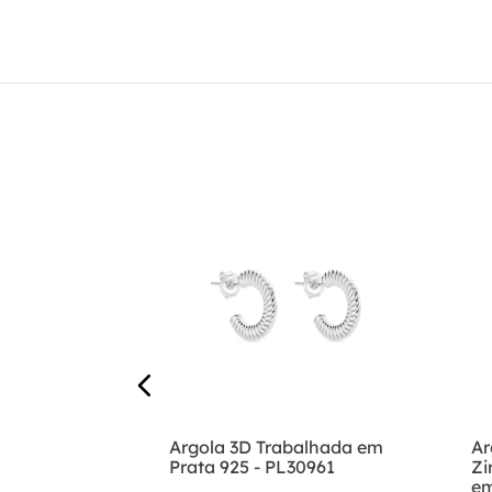
 Coração
Argola 3D Trabalhada em
Ar
m Prata 925
Prata 925 - PL30961
Zi
em