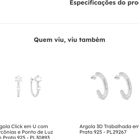
Especificações do pr
Quem viu, viu também
gola Click em U com
Argola 3D Trabalhada e
rcônias e Ponto de Luz
Prata 925 - PL29267
 Prata 925 - PL30893