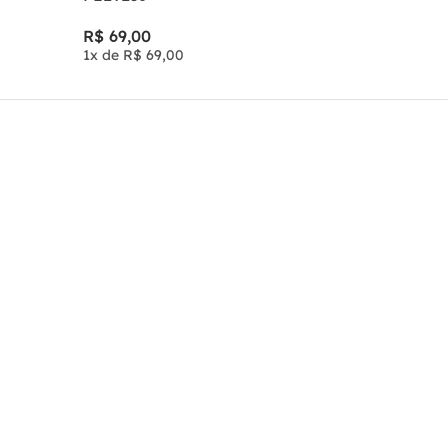
R$
69
,
00
1
x de
R$
69
,
00