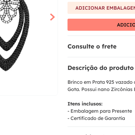
9
º
anel prata
ADICIONAR EMBALAGEM
10
º
aliança
ADICI
Consulte o frete
Descrição do produto
Brinco em Prata 925 vazado
Gota. Possui nano Zircônias 
Itens inclusos:
- Embalagem para Presente
- Certificado de Garantia