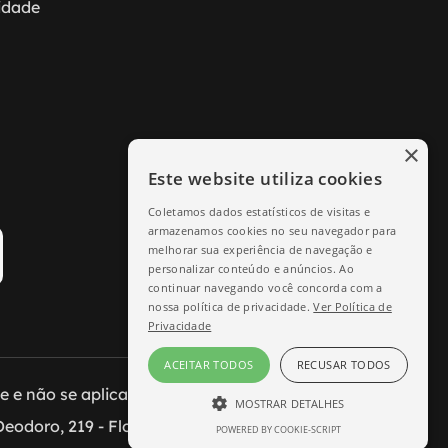
cidade
×
Este website utiliza cookies
Coletamos dados estatísticos de visitas e
armazenamos cookies no seu navegador para
melhorar sua experiência de navegação e
personalizar conteúdo e anúncios. Ao
continuar navegando você concorda com a
nossa política de privacidade.
Ver Política de
Privacidade
ACEITAR TODOS
RECUSAR TODOS
e não se aplicam às lojas físicas.
MOSTRAR DETALHES
eodoro, 219 - Florianópolis/SC.
POWERED BY COOKIE-SCRIPT
ESTRITAMENTE NECESSÁRIO