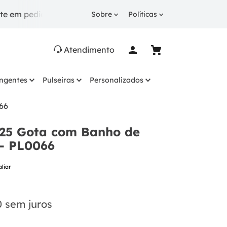
didos a partir de R$ 249.
10% OFF
na 1ª compra com
Sobre
Políticas
Atendimento
ingentes
Pulseiras
Personalizados
66
925 Gota com Banho de
 - PL0066
aliar
0
sem juros