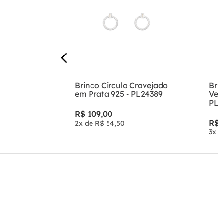
 925 Trevo
Brinco Circulo Cravejado
Br
Zircônias -
em Prata 925 - PL24389
Ve
PL
R$
109
,
00
R
2
x de
R$
54
,
50
3
x