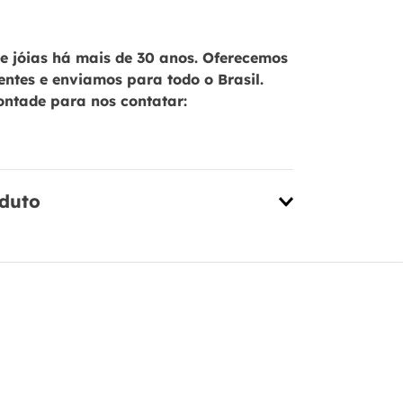
 jóias há mais de 30 anos. Oferecemos
ientes e enviamos para todo o Brasil.
ontade para nos contatar:
oduto
Brinco em 
com Zircôni