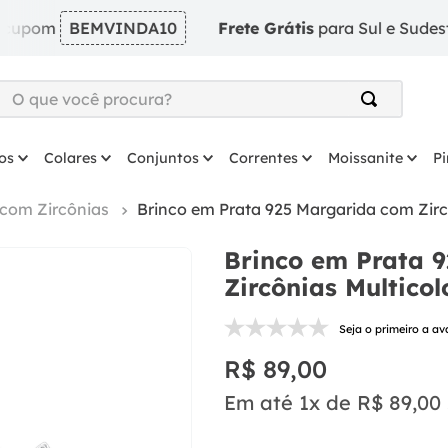
m
BEMVINDA10
Frete Grátis
para Sul e Sudeste em pe
O que você procura?
TERMOS MAIS BUSCADOS
os
Colares
Conjuntos
Correntes
Moissanite
P
1
º
argola
2
º
solitário
 com Zircônias
Brinco em Prata 925 Margarida com Zircô
3
º
prata
Brinco em Prata 
4
º
coração
Zircônias Multicol
5
º
anel
Seja o primeiro a av
6
º
anel prata
R$
89
,
00
7
º
colar
Em até
1
x de
R$
89
,
00
8
º
escapulario