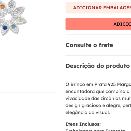
9
º
brinco
ADICIONAR EMBALAGEM
10
º
aliança
ADICI
Consulte o frete
Descrição do produto
O Brinco em Prata 925 Marga
encantadora que combina a s
vivacidade das zircônias mul
design gracioso e alegre, per
elegância ao visual.
Itens Inclusos: