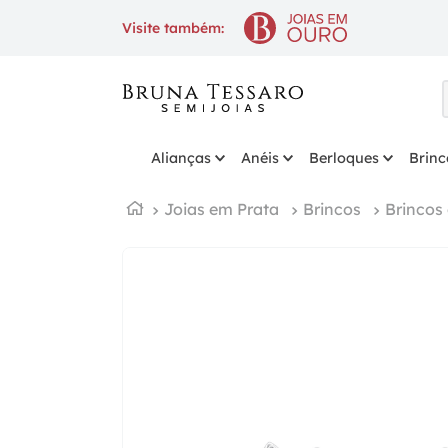
10% OFF
na 1ª compra com cupo
Visite também:
Alianças
Anéis
Berloques
Brinc
Joias em Prata
Brincos
Brincos