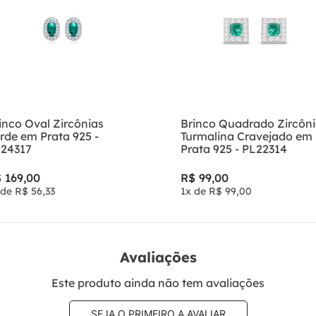
inco Oval Zircônias
Brinco Quadrado Zircôn
rde em Prata 925 -
Turmalina Cravejado em
24317
Prata 925 - PL22314
$
169
,
00
R$
99
,
00
 de
R$
56
,
33
1
x de
R$
99
,
00
Avaliações
Este produto ainda não tem avaliações
SEJA O PRIMEIRO A AVALIAR