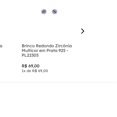
R$
89
,
00
1
x de
R$
89
,
ia
Brinco Redondo Zircônia
Multicor em Prata 925 -
PL22305
R$
69
,
00
1
x de
R$
69
,
00