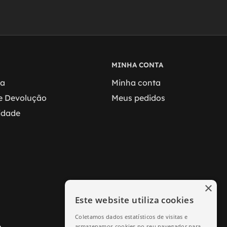
MINHA CONTA
ga
Minha conta
 e Devolução
Meus pedidos
cidade
×
Este website utiliza cookies
Coletamos dados estatísticos de visitas e
armazenamos cookies no seu navegador para