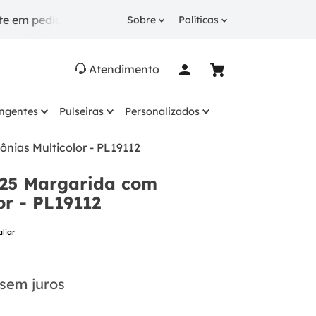
didos a partir de R$ 249.
10% OFF
na 1ª compra co
Sobre
Políticas
Atendimento
ingentes
Pulseiras
Personalizados
nias Multicolor - PL19112
925 Margarida com
or - PL19112
aliar
sem juros