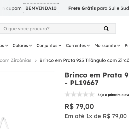
om
BEMVINDA10
Frete Grátis
para Sul e Sudeste em 
O que você procura?
TERMOS MAIS BUSCADOS
os
Colares
Conjuntos
Correntes
Moissanite
P
1
º
argola
2
º
solitário
 com Zircônias
Brinco em Prata 925 Triângulo com Zirc
3
º
prata
Brinco em Prata 9
4
º
coração
- PL19667
5
º
anel
Seja o primeiro a av
6
º
anel prata
R$
79
,
00
7
º
colar
Em até
1
x de
R$
79
,
00
8
º
escapulario