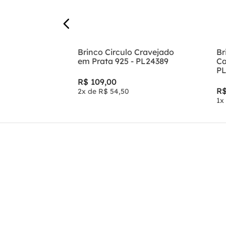
 925 Trevo
Brinco Circulo Cravejado
Br
Zircônias -
em Prata 925 - PL24389
Ca
PL
R$
109
,
00
R
2
x de
R$
54
,
50
1
x