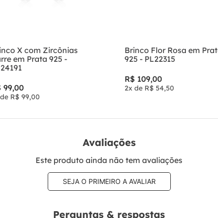
inco X com Zircônias
Brinco Flor Rosa em Pra
rre em Prata 925 -
925 - PL22315
24191
R$
109
,
00
$
99
,
00
2
x de
R$
54
,
50
 de
R$
99
,
00
Avaliações
Este produto ainda não tem avaliações
SEJA O PRIMEIRO A AVALIAR
Perguntas & respostas