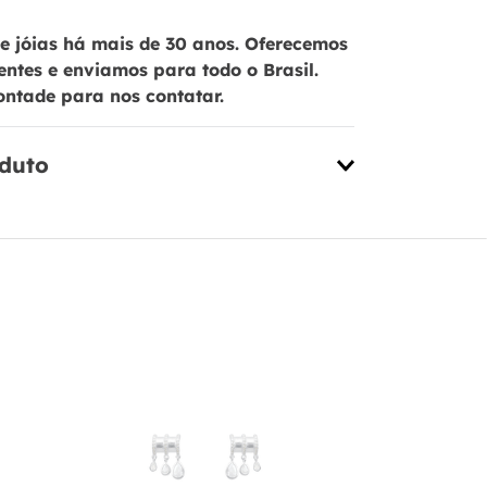
 jóias há mais de 30 anos. Oferecemos
ientes e enviamos para todo o Brasil.
ontade para nos contatar.
oduto
Brinco em P
Triângulo c
PL19669
R$
99
,
00
1
x de
R$
99
,