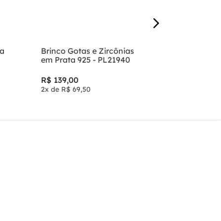
ta
Brinco Gotas e Zircônias
em Prata 925 - PL21940
R$
139
,
00
2
x de
R$
69
,
50