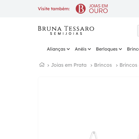
10% OFF
na 1ª compra com cup
Visite também:
Alianças
Anéis
Berloques
Brinc
Joias em Prata
Brincos
Brincos