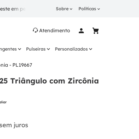
pedidos a partir de R$ 249.
10% OFF
na 1ª compra c
Sobre
Políticas
Atendimento
ingentes
Pulseiras
Personalizados
ônia - PL19667
25 Triângulo com Zircônia
aliar
sem juros