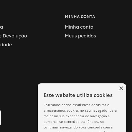
MINHA CONTA
ga
Minha conta
 e Devolução
Meus pedidos
cidade
×
Este website utiliza cookies
Coletamos dados estatísticos de visitas e
armazenamos cookies no seu navegador para
melhorar sua experiência de navegação e
personalizar conteúdo e anúncios. Ao
continuar navegando você concorda com a