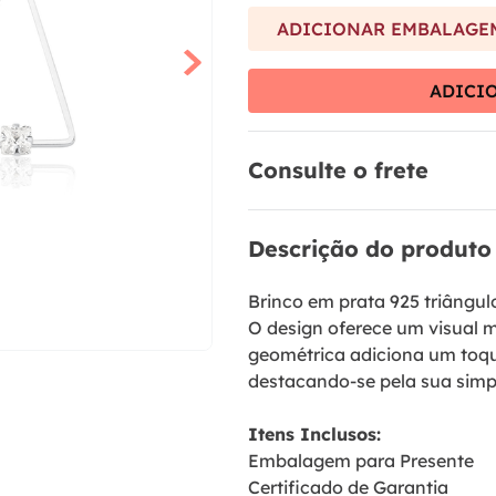
9
º
brinco
ADICIONAR EMBALAGEM
10
º
aliança
ADICI
Consulte o frete
Descrição do produto
Brinco em prata 925 triângul
O design oferece um visual
geométrica adiciona um toque
destacando-se pela sua simpl
Itens Inclusos:
Embalagem para Presente
Certificado de Garantia