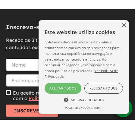
×
Inscreva-se na nossa newsletter
Este website utiliza cookies
Receba as últimas novidades, promoções e
Coletamos dados estatísticos de visitas e
conteúdos exclusivos diretamente no seu e-mail.
armazenamos cookies no seu navegador para
melhorar sua experiência de navegação e
personalizar conteúdo e anúncios. Ao
continuar navegando você concorda com a
nossa política de privacidade.
Ver Política de
Privacidade
ACEITAR TODOS
RECUSAR TODOS
Eu aceito receber essa newsletter, li e concordo
com a
Política de Privacidade
MOSTRAR DETALHES
POWERED BY COOKIE-SCRIPT
ESTRITAMENTE NECESSÁRIO
INSCREVER-SE
DESEMPENHO
SEGMENTAÇÃO