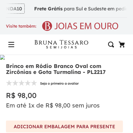
INDA10
Frete Grátis
para Sul e Sudeste em pedidos a
Visite também:
Brinco em Ródio Branco Oval com
Zircônias e Gota Turmalina - PL2217
Seja o primeiro a avaliar
R$
98
,
00
Em até
1
x de
R$
98
,
00
sem juros
ADICIONAR EMBALAGEM PARA PRESENTE