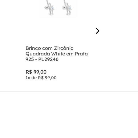
R$
39
,
00
1
x de
R$
39
,
Brinco com Zircônia
Quadrada White em Prata
925 - PL29246
R$
99
,
00
1
x de
R$
99
,
00