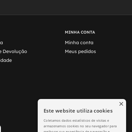
MINHA CONTA
ga
Minha conta
 e Devolução
Meus pedidos
cidade
×
Este website utiliza cookies
Coletamos dados estatísticos de visitas e
armazenamos cookies no seu navegador para
melhorar sua experiência de navegação e