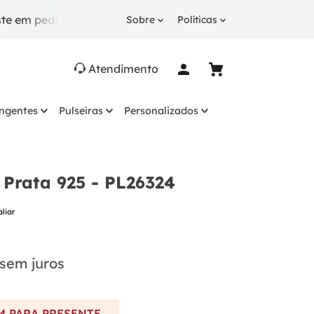
didos a partir de R$ 249.
10% OFF
na 1ª compra co
Sobre
Políticas
Atendimento
ingentes
Pulseiras
Personalizados
 Prata 925 - PL26324
aliar
sem juros
 PARA PRESENTE