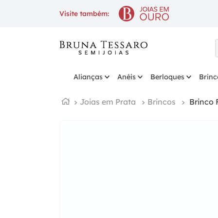
10% OFF
na 1ª compra com cupo
Visite também:
Alianças
Anéis
Berloques
Brinc
Joias em Prata
Brincos
Brinco 