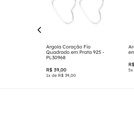
Argola Coração Fio
Ar
Quadrado em Prata 925 -
em
PL30968
R
R$
39
,
00
5
x
1
x de
R$
39
,
00