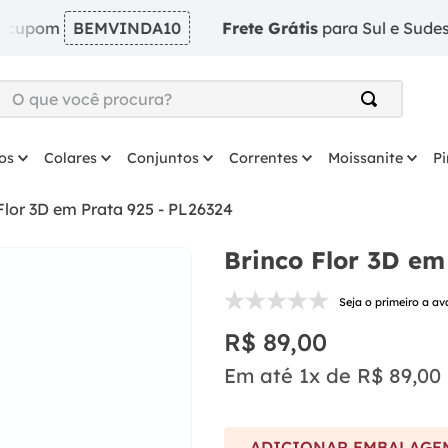
m
BEMVINDA10
Frete Grátis
para Sul e Sudeste em pe
O que você procura?
TERMOS MAIS BUSCADOS
os
Colares
Conjuntos
Correntes
Moissanite
P
1
º
argola
2
º
solitário
Flor 3D em Prata 925 - PL26324
3
º
prata
Brinco Flor 3D em
4
º
anel
Seja o primeiro a av
5
º
coração
R$
89
,
00
6
º
anel prata
Em até
1
x de
R$
89
,
00
7
º
colar
8
º
escapulario
ADICIONAR EMBALAGEM