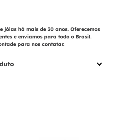
 jóias há mais de 30 anos. Oferecemos
ientes e enviamos para todo o Brasil.
ontade para nos contatar.
oduto
Brinco Got
Prata 925 -