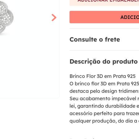
9
º
brinco
10
º
aliança
ADICI
Consulte o frete
Descrição do produto
Brinco Flor 3D em Prata 925
O brinco flor 3D em Prata 92
destaca pelo design tridimen
Seu acabamento impecável rea
lei, garantindo durabilidade e
acessório perfeito para traz
qualquer produção, do dia a 