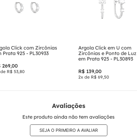
gola Click com Zircônias
Argola Click em U com
 Prata 925 - PL30933
Zircônias e Ponto de Luz
em Prata 925 - PL30893
$
269
,
00
R$
139
,
00
 de
R$
53
,
80
2
x de
R$
69
,
50
Avaliações
Este produto ainda não tem avaliações
SEJA O PRIMEIRO A AVALIAR