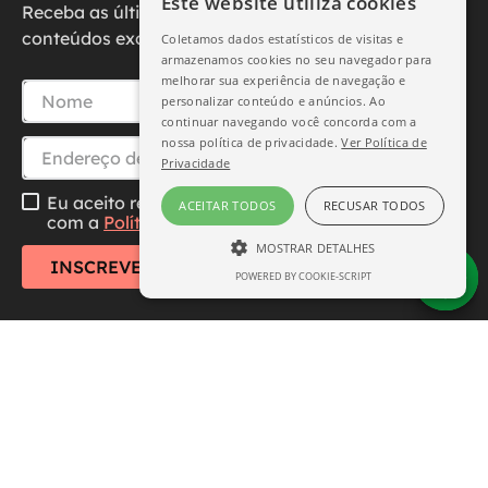
Este website utiliza cookies
Receba as últimas novidades, promoções e
conteúdos exclusivos diretamente no seu e-mail.
Coletamos dados estatísticos de visitas e
armazenamos cookies no seu navegador para
melhorar sua experiência de navegação e
personalizar conteúdo e anúncios. Ao
continuar navegando você concorda com a
nossa política de privacidade.
Ver Política de
Privacidade
Eu aceito receber essa newsletter, li e concordo
ACEITAR TODOS
RECUSAR TODOS
com a
Política de Privacidade
MOSTRAR DETALHES
INSCREVER-SE
POWERED BY COOKIE-SCRIPT
ESTRITAMENTE NECESSÁRIO
DESEMPENHO
SEGMENTAÇÃO
FUNCIONALIDADE
Central de Atendimento
Institucional
Estritamente necessário
Desempenho