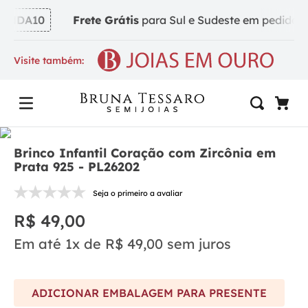
NDA10
Frete Grátis
para Sul e Sudeste em pedidos a 
Visite também:
Brinco Infantil Coração com Zircônia em
Prata 925 - PL26202
Seja o primeiro a avaliar
R$
49
,
00
Em até
1
x de
R$
49
,
00
sem juros
ADICIONAR EMBALAGEM PARA PRESENTE