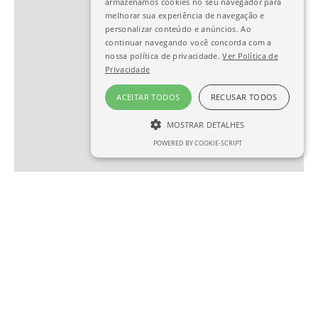
armazenamos cookies no seu navegador para
melhorar sua experiência de navegação e
personalizar conteúdo e anúncios. Ao
continuar navegando você concorda com a
nossa política de privacidade.
Ver Política de
Privacidade
ACEITAR TODOS
RECUSAR TODOS
MOSTRAR DETALHES
POWERED BY COOKIE-SCRIPT
ESTRITAMENTE NECESSÁRIO
DESEMPENHO
SEGMENTAÇÃO
FUNCIONALIDADE
Estritamente necessário
Desempenho
Segmentação
Funcionalidade
Os cookies estritamente necessários