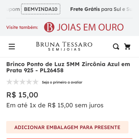
 cupom
BEMVINDA10
Frete Grátis
para Sul e Sudeste
Visite também:
Brinco Ponto de Luz 5MM Zircônia Azul em
Prata 925 - PL26458
Seja o primeiro a avaliar
R$
15
,
00
Em até
1
x de
R$
15
,
00
sem juros
ADICIONAR EMBALAGEM PARA PRESENTE