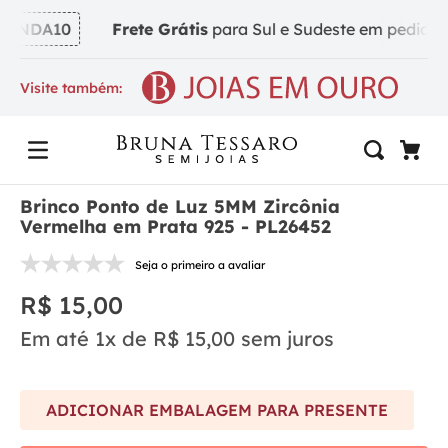
INDA10
Frete Grátis
para Sul e Sudeste em pedidos a 
Visite também:
Brinco Ponto de Luz 5MM Zircônia
Vermelha em Prata 925 - PL26452
Seja o primeiro a avaliar
R$
15
,
00
Em até
1
x de
R$
15
,
00
sem juros
ADICIONAR EMBALAGEM PARA PRESENTE