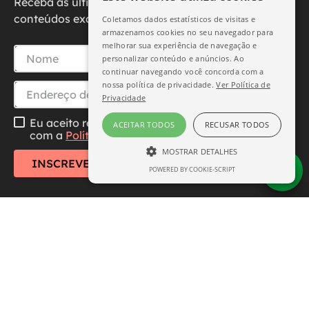
Receba as últimas novidades, promoções e
conteúdos exclusivos diretamente no seu e-mail.
Coletamos dados estatísticos de visitas e
armazenamos cookies no seu navegador para
melhorar sua experiência de navegação e
personalizar conteúdo e anúncios. Ao
continuar navegando você concorda com a
nossa política de privacidade.
Ver Política de
Privacidade
Eu aceito receber essa newsletter, li e concordo
ACEITAR TODOS
RECUSAR TODOS
com a
Política de Privacidade
MOSTRAR DETALHES
INSCREVER-SE
POWERED BY COOKIE-SCRIPT
ESTRITAMENTE NECESSÁRIO
DESEMPENHO
SEGMENTAÇÃO
FUNCIONALIDADE
Central de Atendimento
Institucional
Estritamente necessário
Desempenho