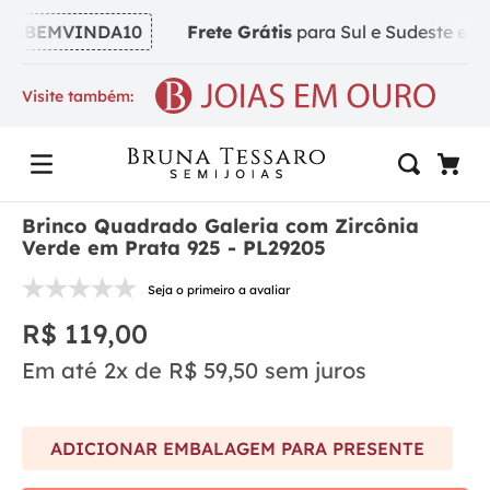
BEMVINDA10
Frete Grátis
para Sul e Sudeste em pe
Visite também:
Brinco Quadrado Galeria com Zircônia
Verde em Prata 925 - PL29205
Seja o primeiro a avaliar
R$
119
,
00
Em até
2
x de
R$
59
,
50
sem juros
ADICIONAR EMBALAGEM PARA PRESENTE