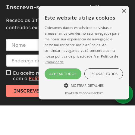
Inscreva-se na nossa newsletter
×
Este website utiliza cookies
Receba as últimas novidades, promoções e
conteúdos exclusivos diretamente no seu e-mail.
Coletamos dados estatísticos de visitas e
armazenamos cookies no seu navegador para
melhorar sua experiência de navegação e
personalizar conteúdo e anúncios. Ao
continuar navegando você concorda com a
nossa política de privacidade.
Ver Política de
Privacidade
Eu aceito receber essa newsletter, li e concordo
ACEITAR TODOS
RECUSAR TODOS
com a
Política de Privacidade
MOSTRAR DETALHES
INSCREVER-SE
POWERED BY COOKIE-SCRIPT
ESTRITAMENTE NECESSÁRIO
DESEMPENHO
SEGMENTAÇÃO
FUNCIONALIDADE
Central de Atendimento