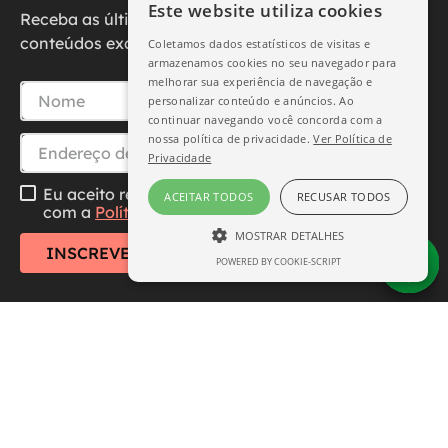
Este website utiliza cookies
Receba as últimas novidades, promoções e
conteúdos exclusivos diretamente no seu e-mail.
Coletamos dados estatísticos de visitas e
armazenamos cookies no seu navegador para
melhorar sua experiência de navegação e
personalizar conteúdo e anúncios. Ao
continuar navegando você concorda com a
nossa política de privacidade.
Ver Política de
Privacidade
Eu aceito receber essa newsletter, li e concordo
ACEITAR TODOS
RECUSAR TODOS
com a
Política de Privacidade
MOSTRAR DETALHES
INSCREVER-SE
POWERED BY COOKIE-SCRIPT
ESTRITAMENTE NECESSÁRIO
DESEMPENHO
SEGMENTAÇÃO
FUNCIONALIDADE
Central de Atendimento
Institucional
Estritamente necessário
Desempenho