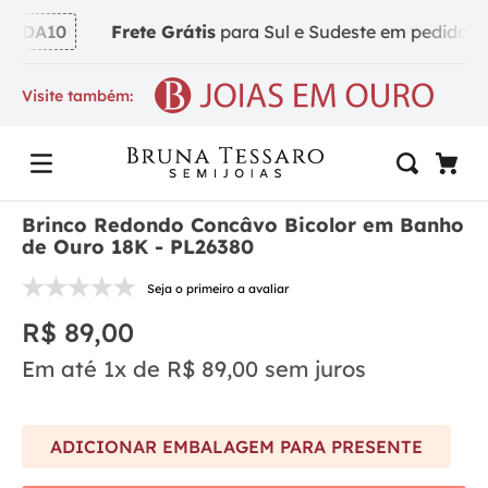
NDA10
Frete Grátis
para Sul e Sudeste em pedidos a p
Visite também:
Brinco Redondo Concâvo Bicolor em Banho
de Ouro 18K - PL26380
Seja o primeiro a avaliar
R$
89
,
00
Em até
1
x de
R$
89
,
00
sem juros
ADICIONAR EMBALAGEM PARA PRESENTE