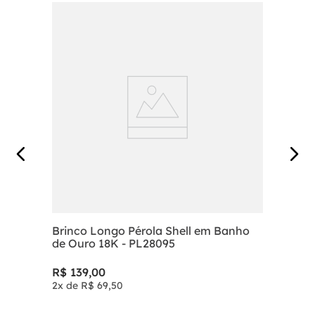
Brinco Longo Pérola Shell em Banho
de Ouro 18K - PL28095
R$
139
,
00
2
x de
R$
69
,
50