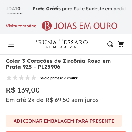
INDA10
Frete Grátis
para Sul e Sudeste em pedidos a 
Visite também:
Colar 3 Corações de Zircônia Rosa em
Prata 925 - PL25906
Seja o primeiro a avaliar
R$
139
,
00
Em até
2
x de
R$
69
,
50
sem juros
ADICIONAR EMBALAGEM PARA PRESENTE