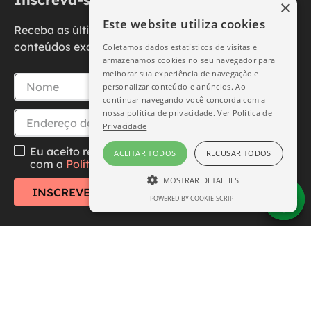
×
Este website utiliza cookies
Receba as últimas novidades, promoções e
conteúdos exclusivos diretamente no seu e-mail.
Coletamos dados estatísticos de visitas e
armazenamos cookies no seu navegador para
melhorar sua experiência de navegação e
personalizar conteúdo e anúncios. Ao
continuar navegando você concorda com a
nossa política de privacidade.
Ver Política de
Privacidade
Eu aceito receber essa newsletter, li e concordo
ACEITAR TODOS
RECUSAR TODOS
com a
Política de Privacidade
MOSTRAR DETALHES
INSCREVER-SE
POWERED BY COOKIE-SCRIPT
ESTRITAMENTE NECESSÁRIO
DESEMPENHO
SEGMENTAÇÃO
FUNCIONALIDADE
Central de Atendimento