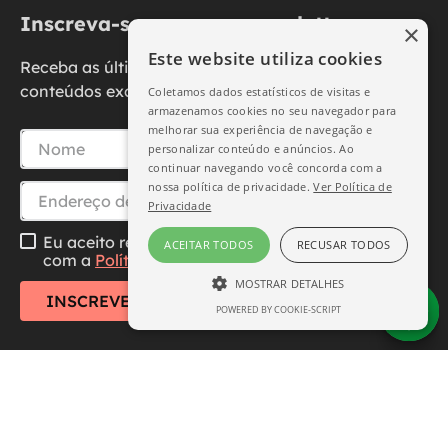
Inscreva-se na nossa newsletter
×
Este website utiliza cookies
Receba as últimas novidades, promoções e
conteúdos exclusivos diretamente no seu e-mail.
Coletamos dados estatísticos de visitas e
armazenamos cookies no seu navegador para
melhorar sua experiência de navegação e
personalizar conteúdo e anúncios. Ao
continuar navegando você concorda com a
nossa política de privacidade.
Ver Política de
Privacidade
Eu aceito receber essa newsletter, li e concordo
ACEITAR TODOS
RECUSAR TODOS
com a
Política de Privacidade
MOSTRAR DETALHES
INSCREVER-SE
POWERED BY COOKIE-SCRIPT
ESTRITAMENTE NECESSÁRIO
DESEMPENHO
SEGMENTAÇÃO
FUNCIONALIDADE
Central de Atendimento