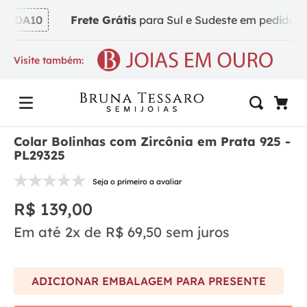
NDA10
Frete Grátis
para Sul e Sudeste em pedidos a p
Visite também:
Colar Bolinhas com Zircônia em Prata 925 -
PL29325
Seja o primeiro a avaliar
R$
139
,
00
Em até
2
x de
R$
69
,
50
sem juros
ADICIONAR EMBALAGEM PARA PRESENTE