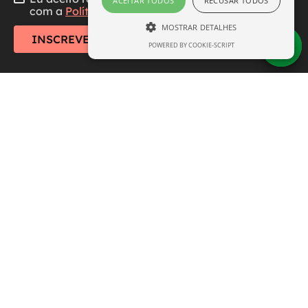
ACEITAR TODOS
RECUSAR TODOS
com a
Política de Privacidade
MOSTRAR DETALHES
INSCREVER-SE
POWERED BY COOKIE-SCRIPT
ESTRITAMENTE NECESSÁRIO
DESEMPENHO
SEGMENTAÇÃO
FUNCIONALIDADE
Central de Atendimento
Institucional
Estritamente necessário
Desempenho
Segmentação
Funcionalidade
Formas de Pagamento
Os cookies estritamente necessários
permitem a funcionalidade central do site,
como login de usuário e gerenciamento de
conta. O site não pode ser usado
Aviso:
Todos os preços e condições deste site são
corretamente sem os cookies estritamente
necessários.
válidos apenas para compras na loja online e não se
aplicam às lojas físicas.
Nome
Domínio