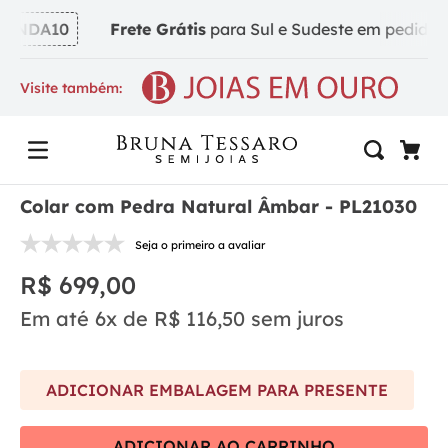
INDA10
Frete Grátis
para Sul e Sudeste em pedidos a 
Visite também:
Colar com Pedra Natural Âmbar - PL21030
Seja o primeiro a avaliar
R$
699
,
00
Em até
6
x de
R$
116
,
50
sem juros
ADICIONAR EMBALAGEM PARA PRESENTE
ADICIONAR AO CARRINHO