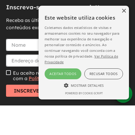
Inscreva-se na nossa newsletter
×
Este website utiliza cookies
Receba as últimas novidades, promoções e
conteúdos exclusivos diretamente no seu e-mail.
Coletamos dados estatísticos de visitas e
armazenamos cookies no seu navegador para
melhorar sua experiência de navegação e
personalizar conteúdo e anúncios. Ao
continuar navegando você concorda com a
nossa política de privacidade.
Ver Política de
Privacidade
Eu aceito receber essa newsletter, li e concordo
ACEITAR TODOS
RECUSAR TODOS
com a
Política de Privacidade
MOSTRAR DETALHES
INSCREVER-SE
POWERED BY COOKIE-SCRIPT
ESTRITAMENTE NECESSÁRIO
DESEMPENHO
SEGMENTAÇÃO
FUNCIONALIDADE
Central de Atendimento