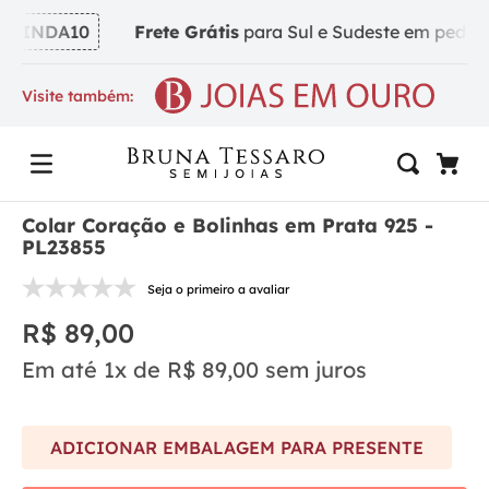
VINDA10
Frete Grátis
para Sul e Sudeste em pedidos 
Visite também:
Colar Coração e Bolinhas em Prata 925 -
PL23855
Seja o primeiro a avaliar
R$
89
,
00
Em até
1
x de
R$
89
,
00
sem juros
ADICIONAR EMBALAGEM PARA PRESENTE