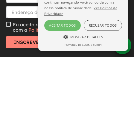
continuar navegando você concorda com a
nossa política de privacidade.
Ver Política de
Privacidade
Eu aceito receber essa newsletter, li e concordo
ACEITAR TODOS
RECUSAR TODOS
com a
Política de Privacidade
MOSTRAR DETALHES
INSCREVER-SE
POWERED BY COOKIE-SCRIPT
ESTRITAMENTE NECESSÁRIO
DESEMPENHO
SEGMENTAÇÃO
FUNCIONALIDADE
Central de Atendimento
Institucional
Estritamente necessário
Desempenho
Segmentação
Funcionalidade
Formas de Pagamento
Os cookies estritamente necessários
permitem a funcionalidade central do site,
como login de usuário e gerenciamento de
conta. O site não pode ser usado