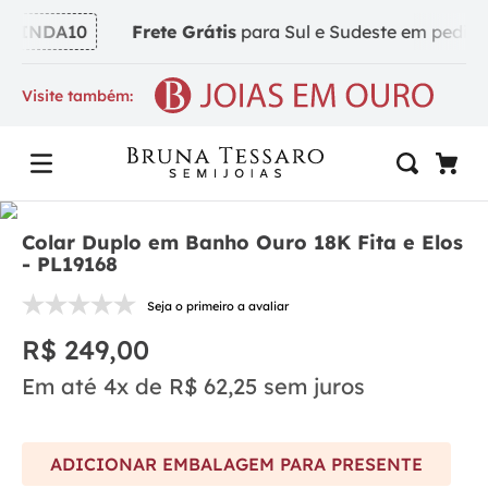
VINDA10
Frete Grátis
para Sul e Sudeste em pedidos a
Visite também:
Colar Duplo em Banho Ouro 18K Fita e Elos
- PL19168
Seja o primeiro a avaliar
R$
249
,
00
Em até
4
x de
R$
62
,
25
sem juros
ADICIONAR EMBALAGEM PARA PRESENTE