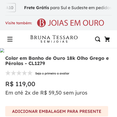
DA10
Frete Grátis
para Sul e Sudeste em pedidos a pa
Visite também:
Colar em Banho de Ouro 18k Olho Grego e
Pérolas - CL1279
Seja o primeiro a avaliar
R$
119
,
00
Em até
2
x de
R$
59
,
50
sem juros
ADICIONAR EMBALAGEM PARA PRESENTE