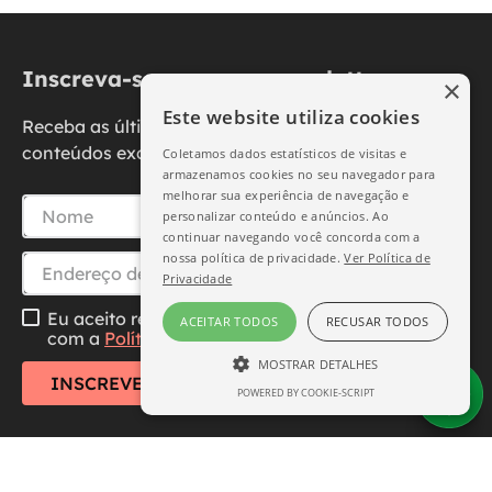
Inscreva-se na nossa newsletter
×
Este website utiliza cookies
Receba as últimas novidades, promoções e
conteúdos exclusivos diretamente no seu e-mail.
Coletamos dados estatísticos de visitas e
armazenamos cookies no seu navegador para
melhorar sua experiência de navegação e
personalizar conteúdo e anúncios. Ao
continuar navegando você concorda com a
nossa política de privacidade.
Ver Política de
Privacidade
Eu aceito receber essa newsletter, li e concordo
ACEITAR TODOS
RECUSAR TODOS
com a
Política de Privacidade
MOSTRAR DETALHES
INSCREVER-SE
POWERED BY COOKIE-SCRIPT
ESTRITAMENTE NECESSÁRIO
DESEMPENHO
SEGMENTAÇÃO