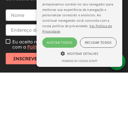
armazenamos cookies no seu navegador para
melhorar sua experiência de navegação e
personalizar conteúdo e anúncios. Ao
continuar navegando você concorda com a
nossa política de privacidade.
Ver Política de
Privacidade
Eu aceito receber essa newsletter, li e concordo
ACEITAR TODOS
RECUSAR TODOS
com a
Política de Privacidade
MOSTRAR DETALHES
INSCREVER-SE
POWERED BY COOKIE-SCRIPT
ESTRITAMENTE NECESSÁRIO
DESEMPENHO
SEGMENTAÇÃO
FUNCIONALIDADE
Central de Atendimento
Institucional
Estritamente necessário
Desempenho
Segmentação
Funcionalidade
Formas de Pagamento