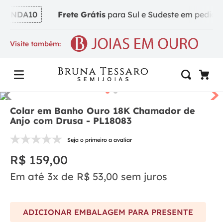
INDA10
Frete Grátis
para Sul e Sudeste em pedidos a
Visite também:
Colar em Banho Ouro 18K Chamador de
Anjo com Drusa - PL18083
Seja o primeiro a avaliar
R$
159
,
00
Em até
3
x de
R$
53
,
00
sem juros
ADICIONAR EMBALAGEM PARA PRESENTE